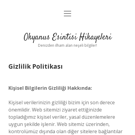
menüyü
Anasayfa
aç
Gizlilik Politikası
Okyanus Esintisi Hikayeleri
Yasal Uyarı
Denizden ilham alan neşeli bilgiler!
Hakkımızda
Gizlilik Politikası
Kişisel Bilgilerin Gizliliği Hakkında:
Kişisel verilerinizin gizliliği bizim için son derece
önemlidir. Web sitemizi ziyaret ettiğinizde
topladığımız kişisel veriler, yasal düzenlemelere
uygun şekilde işlenir. Web sitemiz üzerinden,
kontrolümüz dışında olan diğer sitelere bağlantılar