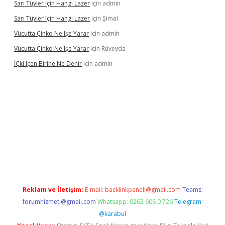
Sarı Tüyler Için Hangi Lazer
için
admin
Sarı Tüyler Için Hangi Lazer
için
Şimal
Vücutta Çinko Ne Işe Yarar
için
admin
Vücutta Çinko Ne Işe Yarar
için
Rüveyda
İÇki Içen Birine Ne Denir
için
admin
://ilbet.casino/
Reklam ve İletişim:
E-mail:
backlinkpaneli@gmail.com
Teams:
forumhizmeti@gmail.com
Whatsapp: 0262 606 0 726
Telegram:
@karabul