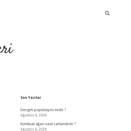
eri
Sidebar
Son Yazılar
https://ilbe
Dengeli popülasyon nedir ?
Ağustos 6, 2026
Kumkuat ağacı nasıl canlandırılır ?
Ağustos 6, 2026