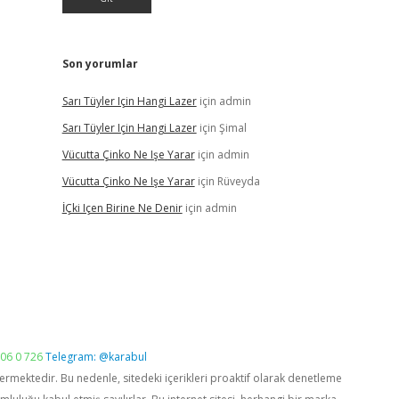
Son yorumlar
Sarı Tüyler Için Hangi Lazer
için
admin
Sarı Tüyler Için Hangi Lazer
için
Şimal
Vücutta Çinko Ne Işe Yarar
için
admin
Vücutta Çinko Ne Işe Yarar
için
Rüveyda
İÇki Içen Birine Ne Denir
için
admin
06 0 726
Telegram: @karabul
vermektedir. Bu nedenle, sitedeki içerikleri proaktif olarak denetleme