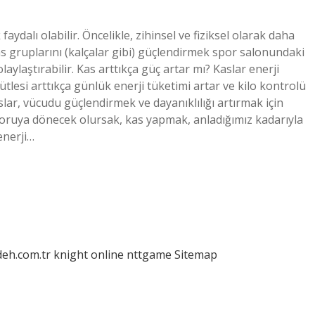
faydalı olabilir. Öncelikle, zihinsel ve fiziksel olarak daha
kas gruplarını (kalçalar gibi) güçlendirmek spor salonundaki
aylaştırabilir. Kas arttıkça güç artar mı? Kaslar enerji
kütlesi arttıkça günlük enerji tüketimi artar ve kilo kontrolü
Kaslar, vücudu güçlendirmek ve dayanıklılığı artırmak için
 soruya dönecek olursak, kas yapmak, anladığımız kadarıyla
enerji…
deh.com.tr
knight online
nttgame
Sitemap