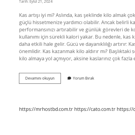
Tarih: Eylül 21, 2024
Kas artışı iyi mi? Aslında, kas şeklinde kilo almak çok 
güçlü hissetmenize yardımcı olabilir. Ancak belirli 
performansınızı artırabilir ve günlük görevleri de kol
kullanımı için sürekli kalori yakar. Bu nedenle, kas 
daha etkili hale gelir. Gücü ve dayanıklılığı artırır: 
önemlidir. Kas kazanmak kilo aldırır mı? Başlıktaki
kilo almaya yol açmıyor, aksine kaslarınız çok fazla 
Vücutta
Devamını okuyun
Yorum Bırak
Kas
Artarsa
Ne
Olur
https://mrhostbd.com.tr
https://cato.com.tr
https://