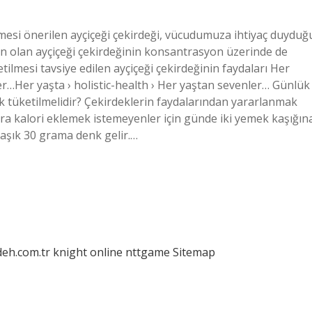
lmesi önerilen ayçiçeği çekirdeği, vücudumuza ihtiyaç duyduğ
ngin olan ayçiçeği çekirdeğinin konsantrasyon üzerinde de
tilmesi tavsiye edilen ayçiçeği çekirdeğinin faydaları Her
ler…Her yaşta › holistic-health › Her yaştan sevenler… Günlük
 tüketilmelidir? Çekirdeklerin faydalarından yararlanmak
ra kalori eklemek istemeyenler için günde iki yemek kaşığın
klaşık 30 grama denk gelir.…
deh.com.tr
knight online
nttgame
Sitemap