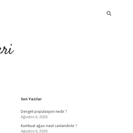
eri
Sidebar
Son Yazılar
https://ilbe
Dengeli popülasyon nedir ?
Ağustos 6, 2026
Kumkuat ağacı nasıl canlandırılır ?
Ağustos 6, 2026