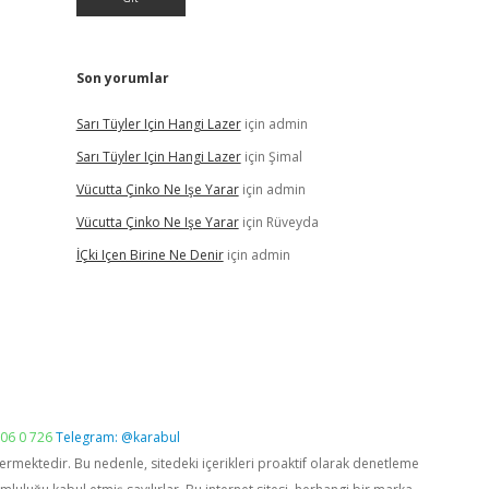
Son yorumlar
Sarı Tüyler Için Hangi Lazer
için
admin
Sarı Tüyler Için Hangi Lazer
için
Şimal
Vücutta Çinko Ne Işe Yarar
için
admin
Vücutta Çinko Ne Işe Yarar
için
Rüveyda
İÇki Içen Birine Ne Denir
için
admin
06 0 726
Telegram: @karabul
vermektedir. Bu nedenle, sitedeki içerikleri proaktif olarak denetleme