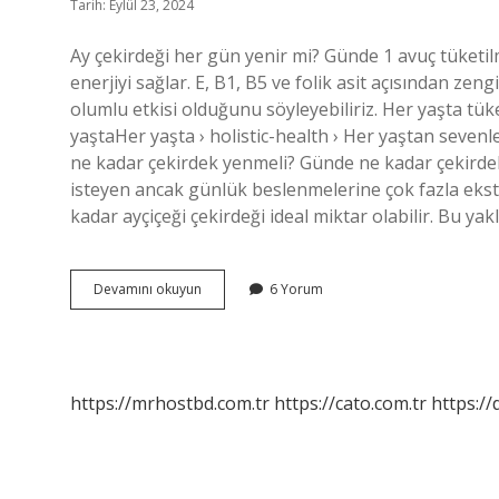
Tarih: Eylül 23, 2024
Ay çekirdeği her gün yenir mi? Günde 1 avuç tüketi
enerjiyi sağlar. E, B1, B5 ve folik asit açısından ze
olumlu etkisi olduğunu söyleyebiliriz. Her yaşta tüke
yaştaHer yaşta › holistic-health › Her yaştan seven
ne kadar çekirdek yenmeli? Günde ne kadar çekirdek
isteyen ancak günlük beslenmelerine çok fazla ekst
kadar ayçiçeği çekirdeği ideal miktar olabilir. Bu ya
Çekirdek
Devamını okuyun
6 Yorum
Ne
Sıklıkla
Yenmeli
https://mrhostbd.com.tr
https://cato.com.tr
https://