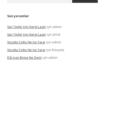
Son yorumlar
Sarı Tüyler Için Hangi Lazer
için
admin
Sarı Tüyler Için Hangi Lazer
için
Şimal
Vücutta Çinko Ne Işe Yarar
için
admin
Vücutta Çinko Ne Işe Yarar
için
Rüveyda
İÇki Içen Birine Ne Denir
için
admin
ps://ilbet.casino/