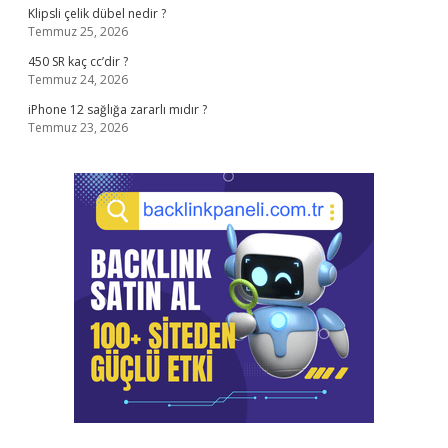
Klipsli çelik dübel nedir ?
Temmuz 25, 2026
450 SR kaç cc’dir ?
Temmuz 24, 2026
iPhone 12 sağlığa zararlı mıdır ?
Temmuz 23, 2026