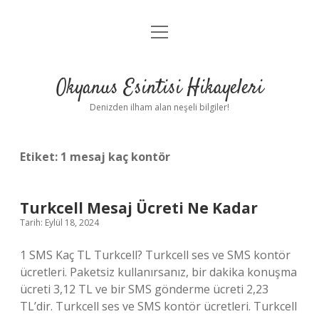
menüyü
Anasayfa
aç
Gizlilik Politikası
Okyanus Esintisi Hikayeleri
Yasal Uyarı
Denizden ilham alan neşeli bilgiler!
Hakkımızda
Etiket:
1 mesaj kaç kontör
Turkcell Mesaj Ücreti Ne Kadar
Tarih: Eylül 18, 2024
1 SMS Kaç TL Turkcell? Turkcell ses ve SMS kontör
ücretleri. Paketsiz kullanırsanız, bir dakika konuşma
ücreti 3,12 TL ve bir SMS gönderme ücreti 2,23
TL’dir. Turkcell ses ve SMS kontör ücretleri. Turkcell