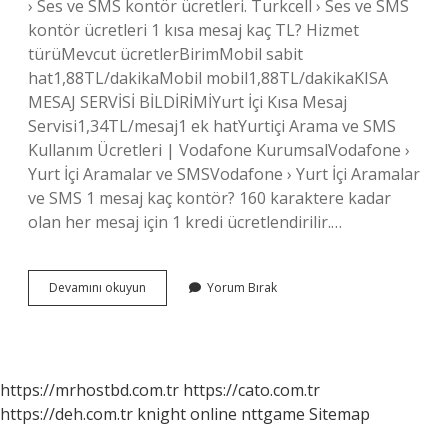
› Ses ve SMS kontör ücretleri. Turkcell › Ses ve SMS
kontör ücretleri 1 kısa mesaj kaç TL? Hizmet
türüMevcut ücretlerBirimMobil sabit
hat1,88TL/dakikaMobil mobil1,88TL/dakikaKISA
MESAJ SERVİSİ BİLDİRİMİYurt İçi Kısa Mesaj
Servisi1,34TL/mesaj1 ek hatYurtiçi Arama ve SMS
Kullanım Ücretleri | Vodafone KurumsalVodafone ›
Yurt İçi Aramalar ve SMSVodafone › Yurt İçi Aramalar
ve SMS 1 mesaj kaç kontör? 160 karaktere kadar
olan her mesaj için 1 kredi ücretlendirilir.…
Turkcell
Devamını okuyun
Yorum Bırak
Mesaj
Ücreti
Ne
Kadar
https://mrhostbd.com.tr
https://cato.com.tr
https://deh.com.tr
knight online
nttgame
Sitemap