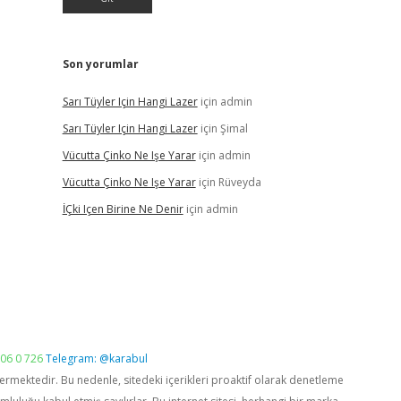
Son yorumlar
Sarı Tüyler Için Hangi Lazer
için
admin
Sarı Tüyler Için Hangi Lazer
için
Şimal
Vücutta Çinko Ne Işe Yarar
için
admin
Vücutta Çinko Ne Işe Yarar
için
Rüveyda
İÇki Içen Birine Ne Denir
için
admin
06 0 726
Telegram: @karabul
vermektedir. Bu nedenle, sitedeki içerikleri proaktif olarak denetleme