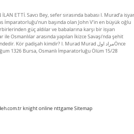
LAN ETTİ. Savcı Bey, sefer sırasında babası I. Murad’a isya
izans İmparatorluğu’nun başında olan John V’in en büyük oğlu
rbirlerinden güç aldılar ve babalarına karşı bir isyan
ar ile Osmanlılar arasında yapılan İkizce Savaşı’nda şehit
. Kör padişah kimdir? I. Murad Murad مراد اولÖnce
oğum 1326 Bursa, Osmanlı İmparatorluğu Ölüm 15/28
deh.com.tr
knight online
nttgame
Sitemap