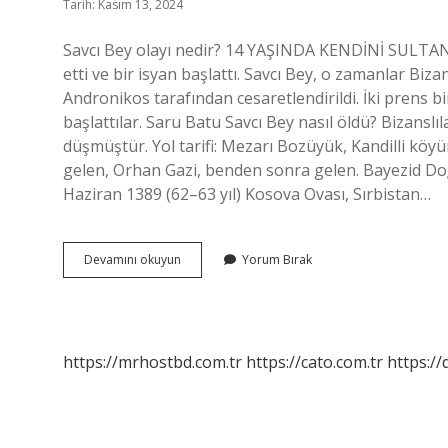
Tarih: Kasım 13, 2024
Savcı Bey olayı nedir? 14 YAŞINDA KENDİNİ SULTAN İ
etti ve bir isyan başlattı. Savcı Bey, o zamanlar B
Andronikos tarafından cesaretlendirildi. İki prens bi
başlattılar. Saru Batu Savcı Bey nasıl öldü? Bizanslıl
düşmüştür. Yol tarifi: Mezarı Bozüyük, Kandilli köyündedir
gelen, Orhan Gazi, benden sonra gelen. Bayezid D
Haziran 1389 (62–63 yıl) Kosova Ovası, Sırbistan…
Savcı
Devamını okuyun
Yorum Bırak
Bey
Neden
Kör
Edildi
https://mrhostbd.com.tr
https://cato.com.tr
https://