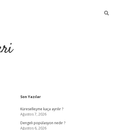
eri
Sidebar
Son Yazılar
https://ilbe
Küreselleşme kaça ayrılır ?
Ağustos 7, 2026
Dengeli popülasyon nedir ?
Ağustos 6, 2026