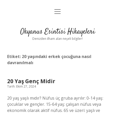
menüyü
Anasayfa
aç
Gizlilik Politikası
Okyanus Esintisi Hikayeleri
Yasal Uyarı
Denizden ilham alan neşeli bilgiler!
Hakkımızda
Etiket:
20 yaşındaki erkek çocuğuna nasıl
davranılmalı
20 Yaş Genç Midir
Tarih: Ekim 27, 2024
20 yaş yaşlı mıdır? Nüfus üç gruba ayrılır: 0-14 yaş:
çocuklar ve gençler. 15-64 yaş: çalışan nüfus veya
ekonomik olarak aktif nüfus. 65 ve üzeri: yaşlı ve