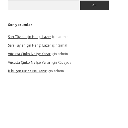
Arama
Son yorumlar
Sarı Tüyler Için Hangi Lazer
için
admin
Sarı Tüyler Için Hangi Lazer
için
Şimal
Vücutta Çinko Ne Işe Yarar
için
admin
Vücutta Çinko Ne Işe Yarar
için
Rüveyda
İÇki Içen Birine Ne Denir
için
admin
ps://ilbet.casino/