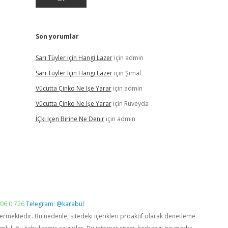
Son yorumlar
Sarı Tüyler Için Hangi Lazer
için
admin
Sarı Tüyler Için Hangi Lazer
için
Şimal
Vücutta Çinko Ne Işe Yarar
için
admin
Vücutta Çinko Ne Işe Yarar
için
Rüveyda
İÇki Içen Birine Ne Denir
için
admin
06 0 726
Telegram: @karabul
vermektedir. Bu nedenle, sitedeki içerikleri proaktif olarak denetleme