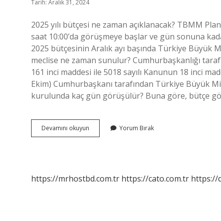
Tarih: Aralık 31, 2024
2025 yılı bütçesi ne zaman açıklanacak? TBMM Plan
saat 10:00’da görüşmeye başlar ve gün sonuna kad
2025 bütçesinin Aralık ayı başında Türkiye Büyük Mi
meclise ne zaman sunulur? Cumhurbaşkanlığı tarafı
161 inci maddesi ile 5018 sayılı Kanunun 18 inci mad
Ekim) Cumhurbaşkanı tarafından Türkiye Büyük Mille
kurulunda kaç gün görüşülür? Buna göre, bütçe gö
Bütçe
Devamını okuyun
Yorum Bırak
Ne
Zaman
Meclisten
Geçecek
https://mrhostbd.com.tr
https://cato.com.tr
https://