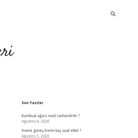
eri
Sidebar
Son Yazılar
https://ilbe
Kumkuat ağacı nasıl canlandırılır ?
Ağustos 6, 2026
Avene güneş kremi kaç saat etkili ?
Ağustos 5, 2026