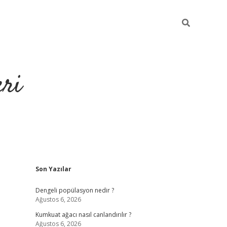
eri
Sidebar
Son Yazılar
https://ilbe
Dengeli popülasyon nedir ?
Ağustos 6, 2026
Kumkuat ağacı nasıl canlandırılır ?
Ağustos 6, 2026