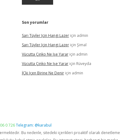
Son yorumlar
Sarı Tüyler Için Hangi Lazer
için
admin
Sarı Tüyler Için Hangi Lazer
için
Şimal
Vücutta Çinko Ne Işe Yarar
için
admin
Vücutta Çinko Ne Işe Yarar
için
Rüveyda
İÇki Içen Birine Ne Denir
için
admin
06 0 726
Telegram: @karabul
vermektedir. Bu nedenle, sitedeki içerikleri proaktif olarak denetleme