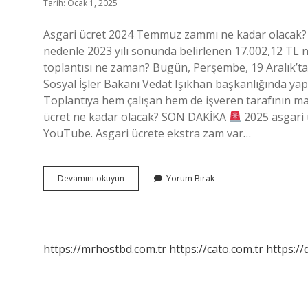
Tarih: Ocak 1, 2025
Asgari ücret 2024 Temmuz zammı ne kadar olacak? Te
nedenle 2023 yılı sonunda belirlenen 17.002,12 TL net
toplantısı ne zaman? Bugün, Perşembe, 19 Aralık’ta
Sosyal İşler Bakanı Vedat Işıkhan başkanlığında ya
Toplantıya hem çalışan hem de işveren tarafının maa
ücret ne kadar olacak? SON DAKİKA
2025 asgari ü
YouTube. Asgari ücrete ekstra zam var…
Asgari
Devamını okuyun
Yorum Bırak
Ücrete
Ek
Zam
Yapılacak
Mı
https://mrhostbd.com.tr
https://cato.com.tr
https://