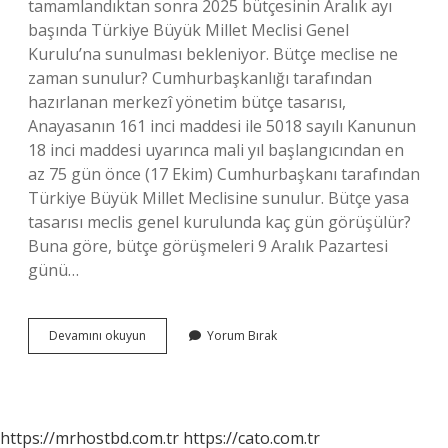
tamamlandıktan sonra 2025 bütçesinin Aralık ayı
başında Türkiye Büyük Millet Meclisi Genel
Kurulu’na sunulması bekleniyor. Bütçe meclise ne
zaman sunulur? Cumhurbaşkanlığı tarafından
hazırlanan merkezî yönetim bütçe tasarısı,
Anayasanın 161 inci maddesi ile 5018 sayılı Kanunun
18 inci maddesi uyarınca mali yıl başlangıcından en
az 75 gün önce (17 Ekim) Cumhurbaşkanı tarafından
Türkiye Büyük Millet Meclisine sunulur. Bütçe yasa
tasarısı meclis genel kurulunda kaç gün görüşülür?
Buna göre, bütçe görüşmeleri 9 Aralık Pazartesi
günü…
Bütçe
Devamını okuyun
Yorum Bırak
Ne
Zaman
Meclisten
Geçecek
https://mrhostbd.com.tr
https://cato.com.tr