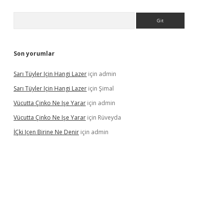
Arama
Son yorumlar
Sarı Tüyler Için Hangi Lazer
için
admin
Sarı Tüyler Için Hangi Lazer
için
Şimal
Vücutta Çinko Ne Işe Yarar
için
admin
Vücutta Çinko Ne Işe Yarar
için
Rüveyda
İÇki Içen Birine Ne Denir
için
admin
ps://ilbet.casino/