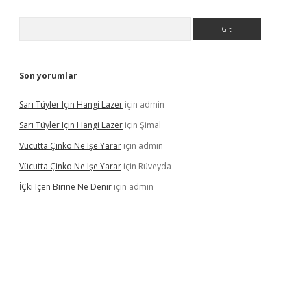
Arama
Son yorumlar
Sarı Tüyler Için Hangi Lazer
için
admin
Sarı Tüyler Için Hangi Lazer
için
Şimal
Vücutta Çinko Ne Işe Yarar
için
admin
Vücutta Çinko Ne Işe Yarar
için
Rüveyda
İÇki Içen Birine Ne Denir
için
admin
ps://ilbet.casino/