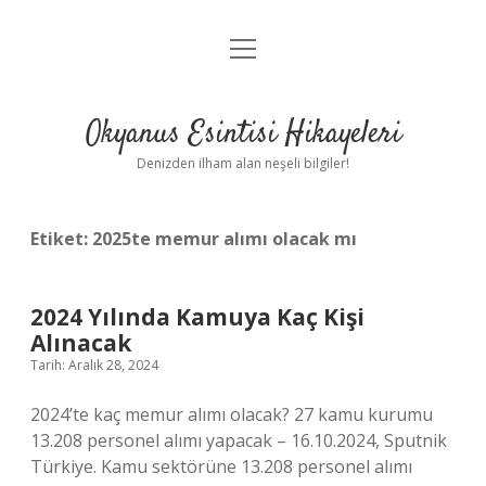
menüyü
Anasayfa
aç
Gizlilik Politikası
Okyanus Esintisi Hikayeleri
Yasal Uyarı
Denizden ilham alan neşeli bilgiler!
Hakkımızda
Etiket:
2025te memur alımı olacak mı
2024 Yılında Kamuya Kaç Kişi
Alınacak
Tarih: Aralık 28, 2024
2024’te kaç memur alımı olacak? 27 kamu kurumu
13.208 personel alımı yapacak – 16.10.2024, Sputnik
Türkiye. Kamu sektörüne 13.208 personel alımı