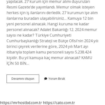
yapılacak. 27 kurum için memur alımı duyuruları
Resmi Gazete’de yayımlandı. Memur olmak isteyen
herkes için iş ilanlarını derledik. 27 kurumun işe alım
ilanlarına buradan ulaşabilirsiniz… Kamuya 12 bin
yeni personel alınacak. Hangi kuruma ne kadar
personel alınacak? Adalet Bakanlığı 12. 2024 memur
sayısı ne kadar? Türkiye Cumhuriyeti
Cumhurbaşkanlığı Strateji ve Bütçe Ofisi’nin 2024 yılı
birinci çeyrek verilerine göre, 2024 yılı Mart ayı
itibarıyla toplam kamu personeli sayısı 5.238.424
kişidir. Bu yıl kamuya kaç memur alınacak? KAMU
İÇİN 50 BİN…
2024
Devamını okuyun
Yorum Bırak
Yılında
Kamuya
Kaç
Kişi
Alınacak
https://mrhostbd.com.tr
https://cato.com.tr