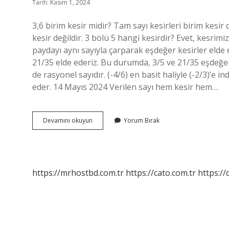
Tarih: Kasım 1, 2024
3,6 birim kesir midir? Tam sayı kesirleri birim kesir d
kesir değildir. 3 bölü 5 hangi kesirdir? Evet, kesri
paydayı aynı sayıyla çarparak eşdeğer kesirler elde e
21/35 elde ederiz. Bu durumda, 3/5 ve 21/35 eşdeğer 
de rasyonel sayıdır. (-4/6) en basit haliyle (-2/3)’e in
eder. 14 Mayıs 2024 Verilen sayı hem kesir hem…
3
Devamını okuyun
Yorum Bırak
6
Hangi
Kesirdir
https://mrhostbd.com.tr
https://cato.com.tr
https://