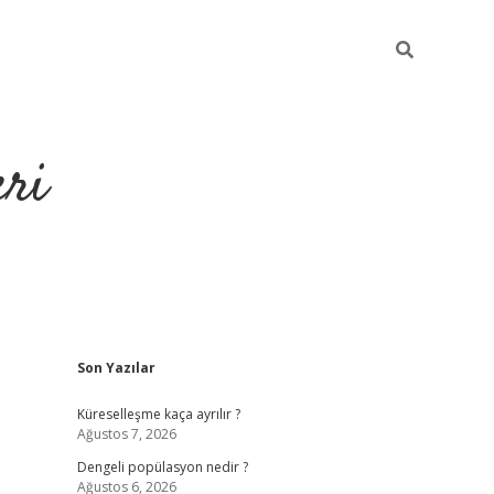
eri
Sidebar
Son Yazılar
Küreselleşme kaça ayrılır ?
Ağustos 7, 2026
Dengeli popülasyon nedir ?
Ağustos 6, 2026