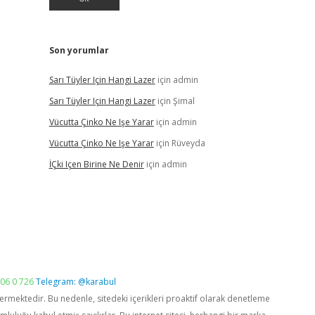
Son yorumlar
Sarı Tüyler Için Hangi Lazer
için
admin
Sarı Tüyler Için Hangi Lazer
için
Şimal
Vücutta Çinko Ne Işe Yarar
için
admin
Vücutta Çinko Ne Işe Yarar
için
Rüveyda
İÇki Içen Birine Ne Denir
için
admin
06 0 726
Telegram: @karabul
vermektedir. Bu nedenle, sitedeki içerikleri proaktif olarak denetleme