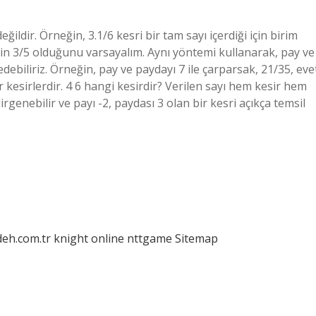
eğildir. Örneğin, 3.1/6 kesri bir tam sayı içerdiği için birim
mizin 3/5 olduğunu varsayalım. Aynı yöntemi kullanarak, pay ve
debiliriz. Örneğin, pay ve paydayı 7 ile çarparsak, 21/35, eve
kesirlerdir. 4 6 hangi kesirdir? Verilen sayı hem kesir hem
dirgenebilir ve payı -2, paydası 3 olan bir kesri açıkça temsil
deh.com.tr
knight online
nttgame
Sitemap