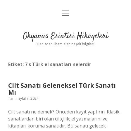
menüyü
Anasayfa
aç
Gizlilik Politikası
Okyanus Esintisi Hikayeleri
Yasal Uyarı
Denizden ilham alan neşeli bilgiler!
Hakkımızda
Etiket:
7 s Türk el sanatları nelerdir
Cilt Sanatı Geleneksel Türk Sanatı
Mı
Tarih: Eylül 7, 2024
Cilt sanatı ne demek? Önceden kayıt yaptırın. Klasik
sanatlardan biri olan ciltçilik; el yazmalarını ve
kitapları koruma sanatıdır. Bu sanatı gelecek