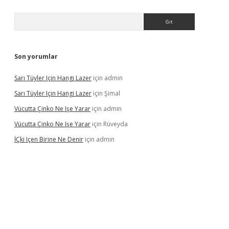
Arama
Son yorumlar
Sarı Tüyler Için Hangi Lazer
için
admin
Sarı Tüyler Için Hangi Lazer
için
Şimal
Vücutta Çinko Ne Işe Yarar
için
admin
Vücutta Çinko Ne Işe Yarar
için
Rüveyda
İÇki Içen Birine Ne Denir
için
admin
s://ilbet.casino/