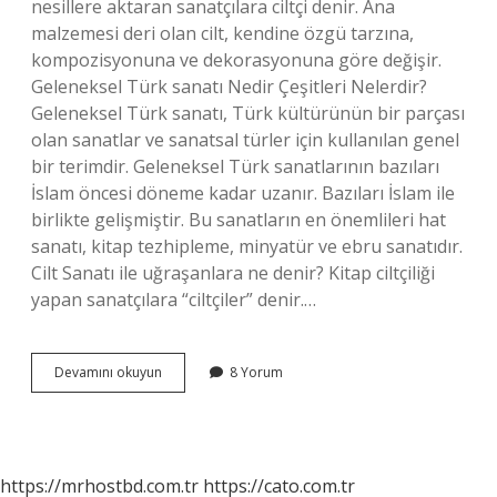
nesillere aktaran sanatçılara ciltçi denir. Ana
malzemesi deri olan cilt, kendine özgü tarzına,
kompozisyonuna ve dekorasyonuna göre değişir.
Geleneksel Türk sanatı Nedir Çeşitleri Nelerdir?
Geleneksel Türk sanatı, Türk kültürünün bir parçası
olan sanatlar ve sanatsal türler için kullanılan genel
bir terimdir. Geleneksel Türk sanatlarının bazıları
İslam öncesi döneme kadar uzanır. Bazıları İslam ile
birlikte gelişmiştir. Bu sanatların en önemlileri hat
sanatı, kitap tezhipleme, minyatür ve ebru sanatıdır.
Cilt Sanatı ile uğraşanlara ne denir? Kitap ciltçiliği
yapan sanatçılara “ciltçiler” denir.…
Cilt
Devamını okuyun
8 Yorum
Sanatı
Geleneksel
Türk
Sanatı
Mı
https://mrhostbd.com.tr
https://cato.com.tr