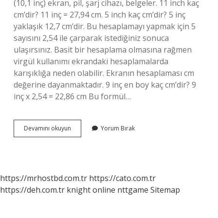
(10,1 inç) ekran, pil, şarj cihazı, belgeler. 11 inch kaç
cm’dir? 11 inç = 27,94 cm. 5 inch kaç cm’dir? 5 inç
yaklaşık 12,7 cm’dir. Bu hesaplamayı yapmak için 5
sayısını 2,54 ile çarparak istediğiniz sonuca
ulaşırsınız. Basit bir hesaplama olmasına rağmen
virgül kullanımı ekrandaki hesaplamalarda
karışıklığa neden olabilir. Ekranın hesaplaması cm
değerine dayanmaktadır. 9 inç en boy kaç cm’dir? 9
inç x 2,54 = 22,86 cm Bu formül…
10
Devamını okuyun
Yorum Bırak
In
Kaç
Cm
https://mrhostbd.com.tr
https://cato.com.tr
https://deh.com.tr
knight online
nttgame
Sitemap