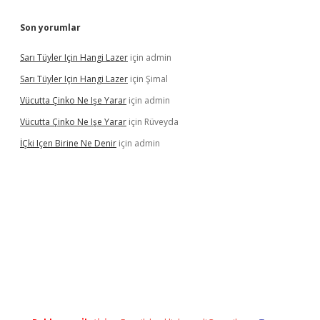
Son yorumlar
Sarı Tüyler Için Hangi Lazer
için
admin
Sarı Tüyler Için Hangi Lazer
için
Şimal
Vücutta Çinko Ne Işe Yarar
için
admin
Vücutta Çinko Ne Işe Yarar
için
Rüveyda
İÇki Içen Birine Ne Denir
için
admin
lbet.casino/