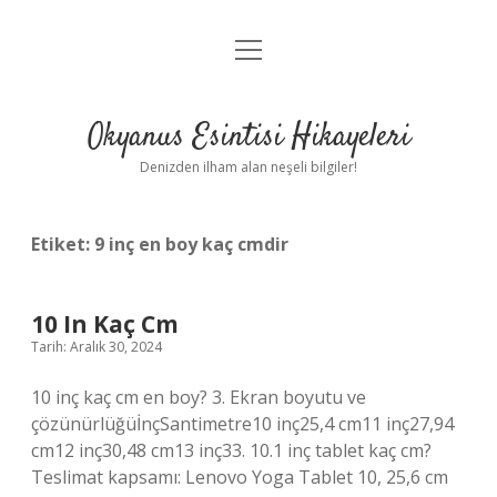
menüyü
Anasayfa
aç
Gizlilik Politikası
Okyanus Esintisi Hikayeleri
Yasal Uyarı
Denizden ilham alan neşeli bilgiler!
Hakkımızda
Etiket:
9 inç en boy kaç cmdir
10 In Kaç Cm
Tarih: Aralık 30, 2024
10 inç kaç cm en boy? 3. Ekran boyutu ve
çözünürlüğüİnçSantimetre10 inç25,4 cm11 inç27,94
cm12 inç30,48 cm13 inç33. 10.1 inç tablet kaç cm?
Teslimat kapsamı: Lenovo Yoga Tablet 10, 25,6 cm