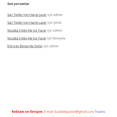
Son yorumlar
Sarı Tüyler Için Hangi Lazer
için
admin
Sarı Tüyler Için Hangi Lazer
için
Şimal
Vücutta Çinko Ne Işe Yarar
için
admin
Vücutta Çinko Ne Işe Yarar
için
Rüveyda
İÇki Içen Birine Ne Denir
için
admin
ps://ilbet.casino/
Reklam ve İletişim:
E-mail:
backlinkpaneli@gmail.com
Teams: