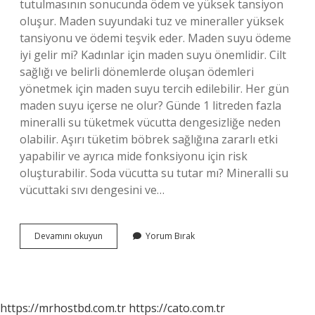
tutulmasının sonucunda ödem ve yüksek tansiyon
oluşur. Maden suyundaki tuz ve mineraller yüksek
tansiyonu ve ödemi teşvik eder. Maden suyu ödeme
iyi gelir mi? Kadınlar için maden suyu önemlidir. Cilt
sağlığı ve belirli dönemlerde oluşan ödemleri
yönetmek için maden suyu tercih edilebilir. Her gün
maden suyu içerse ne olur? Günde 1 litreden fazla
mineralli su tüketmek vücutta dengesizliğe neden
olabilir. Aşırı tüketim böbrek sağlığına zararlı etki
yapabilir ve ayrıca mide fonksiyonu için risk
oluşturabilir. Soda vücutta su tutar mı? Mineralli su
vücuttaki sıvı dengesini ve…
Maden
Devamını okuyun
Yorum Bırak
Suyu
Vücutta
Ödem
Yapar
Mı
https://mrhostbd.com.tr
https://cato.com.tr