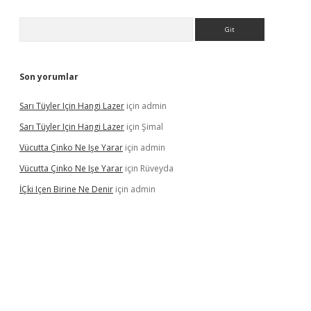
Arama
Son yorumlar
Sarı Tüyler Için Hangi Lazer
için
admin
Sarı Tüyler Için Hangi Lazer
için
Şimal
Vücutta Çinko Ne Işe Yarar
için
admin
Vücutta Çinko Ne Işe Yarar
için
Rüveyda
İÇki Içen Birine Ne Denir
için
admin
ps://ilbet.casino/