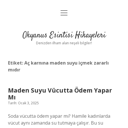
menüyü
Anasayfa
aç
Gizlilik Politikası
Okyanus Esintisi Hikayeleri
Yasal Uyarı
Denizden ilham alan neşeli bilgiler!
Hakkımızda
Etiket:
Aç karnına maden suyu içmek zararlı
mıdır
Maden Suyu Vücutta Ödem Yapar
Mı
Tarih: Ocak 3, 2025
Soda vücutta ödem yapar mı? Hamile kadınlarda
vücut aynı zamanda su tutmaya çalışır. Bu su