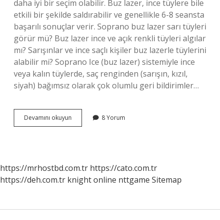
daha iyi bir seçim olabilir. Buz lazer, ince tüylere bile
etkili bir şekilde saldırabilir ve genellikle 6-8 seansta
başarılı sonuçlar verir. Soprano buz lazer sarı tüyleri
görür mü? Buz lazer ince ve açık renkli tüyleri algılar
mı? Sarışınlar ve ince saçlı kişiler buz lazerle tüylerini
alabilir mi? Soprano Ice (buz lazer) sistemiyle ince
veya kalın tüylerde, saç renginden (sarışın, kızıl,
siyah) bağımsız olarak çok olumlu geri bildirimler…
Sarı
Devamını okuyun
8 Yorum
Tüyler
Için
Hangi
Lazer
https://mrhostbd.com.tr
https://cato.com.tr
https://deh.com.tr
knight online
nttgame
Sitemap