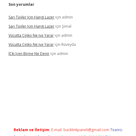
Son yorumlar
Sarı Tüyler Için Hangi Lazer
için
admin
Sarı Tüyler Için Hangi Lazer
için
Şimal
Vücutta Çinko Ne Işe Yarar
için
admin
Vücutta Çinko Ne Işe Yarar
için
Rüveyda
İÇki Içen Birine Ne Denir
için
admin
ps://ilbet.casino/
Reklam ve İletişim:
E-mail:
backlinkpaneli@gmail.com
Teams: