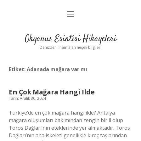
menüyü
Anasayfa
aç
Gizlilik Politikası
Okyanus Esintisi Hikayeleri
Yasal Uyarı
Denizden ilham alan neşeli bilgiler!
Hakkımızda
Etiket:
Adanada mağara var mı
En Çok Mağara Hangi Ilde
Tarih: Aralık 30, 2024
Türkiye’de en çok mağara hangi ilde? Antalya
mağara oluşumları bakımından zengin bir il olup
Toros Dağları’nın eteklerinde yer almaktadır. Toros
Dağları’nın ana iskeleti genellikle kireç taşlarından