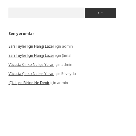
Arama
Son yorumlar
Sarı Tüyler Için Hangi Lazer
için
admin
Sarı Tüyler Için Hangi Lazer
için
Şimal
Vücutta Çinko Ne Işe Yarar
için
admin
Vücutta Çinko Ne Işe Yarar
için
Rüveyda
İÇki Içen Birine Ne Denir
için
admin
ps://ilbet.casino/