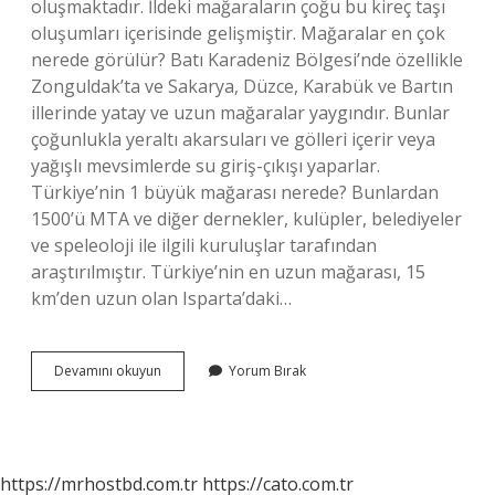
oluşmaktadır. İldeki mağaraların çoğu bu kireç taşı
oluşumları içerisinde gelişmiştir. Mağaralar en çok
nerede görülür? Batı Karadeniz Bölgesi’nde özellikle
Zonguldak’ta ve Sakarya, Düzce, Karabük ve Bartın
illerinde yatay ve uzun mağaralar yaygındır. Bunlar
çoğunlukla yeraltı akarsuları ve gölleri içerir veya
yağışlı mevsimlerde su giriş-çıkışı yaparlar.
Türkiye’nin 1 büyük mağarası nerede? Bunlardan
1500’ü MTA ve diğer dernekler, kulüpler, belediyeler
ve speleoloji ile ilgili kuruluşlar tarafından
araştırılmıştır. Türkiye’nin en uzun mağarası, 15
km’den uzun olan Isparta’daki…
En
Devamını okuyun
Yorum Bırak
Çok
Mağara
Hangi
Ilde
https://mrhostbd.com.tr
https://cato.com.tr