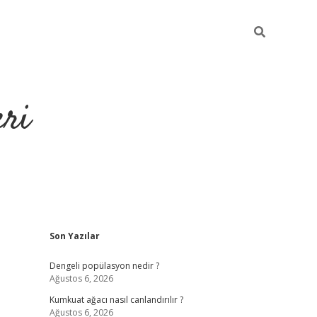
eri
Sidebar
Son Yazılar
https://ilbe
Dengeli popülasyon nedir ?
Ağustos 6, 2026
Kumkuat ağacı nasıl canlandırılır ?
Ağustos 6, 2026