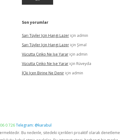
Son yorumlar
Sarı Tüyler Için Hangi Lazer
için
admin
Sarı Tüyler Için Hangi Lazer
için
Şimal
Vücutta Çinko Ne Işe Yarar
için
admin
Vücutta Çinko Ne Işe Yarar
için
Rüveyda
İÇki Içen Birine Ne Denir
için
admin
06 0 726
Telegram: @karabul
vermektedir. Bu nedenle, sitedeki içerikleri proaktif olarak denetleme