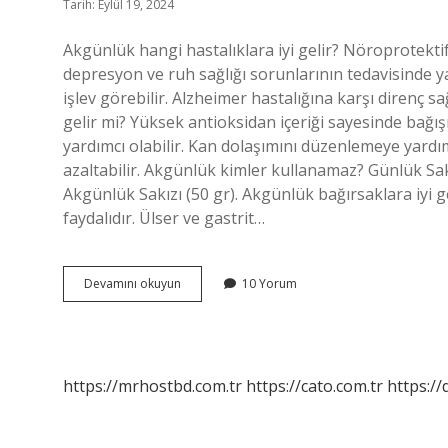
Tarih: Eylül 19, 2024
Akgünlük hangi hastalıklara iyi gelir? Nöroprotektif
depresyon ve ruh sağlığı sorunlarının tedavisinde yar
işlev görebilir. Alzheimer hastalığına karşı direnç s
gelir mi? Yüksek antioksidan içeriği sayesinde bağışı
yardımcı olabilir. Kan dolaşımını düzenlemeye yardım
azaltabilir. Akgünlük kimler kullanamaz? Günlük Sak
Akgünlük Sakızı (50 gr). Akgünlük bağırsaklara iyi ge
faydalıdır. Ülser ve gastrit…
Akgünlük
Devamını okuyun
10 Yorum
Hangi
Kansere
Iyi
Gelir
https://mrhostbd.com.tr
https://cato.com.tr
https://