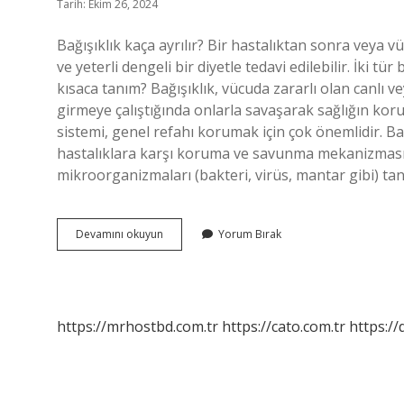
Tarih: Ekim 26, 2024
Bağışıklık kaça ayrılır? Bir hastalıktan sonra veya
ve yeterli dengeli bir diyetle tedavi edilebilir. İki tür 
kısaca tanım? Bağışıklık, vücuda zararlı olan canlı
girmeye çalıştığında onlarla savaşarak sağlığın koru
sistemi, genel refahı korumak için çok önemlidir. Ba
hastalıklara karşı koruma ve savunma mekanizması
mikroorganizmaları (bakteri, virüs, mantar gibi) tan
Bağışıklık
Devamını okuyun
Yorum Bırak
Nedir
Kaça
Ayrılır
Yazınız
https://mrhostbd.com.tr
https://cato.com.tr
https://