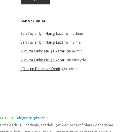
Son yorumlar
Sarı Tüyler Için Hangi Lazer
için
admin
Sarı Tüyler Için Hangi Lazer
için
Şimal
Vücutta Çinko Ne Işe Yarar
için
admin
Vücutta Çinko Ne Işe Yarar
için
Rüveyda
İÇki Içen Birine Ne Denir
için
admin
06 0 726
Telegram: @karabul
vermektedir. Bu nedenle, sitedeki içerikleri proaktif olarak denetleme