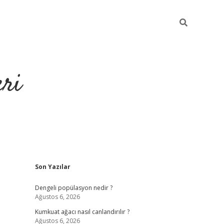
eri
Sidebar
Son Yazılar
https://ilbe
Dengeli popülasyon nedir ?
Ağustos 6, 2026
Kumkuat ağacı nasıl canlandırılır ?
Ağustos 6, 2026