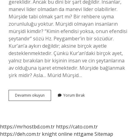
gereklidir. Ancak bu dini bir şart değildir. İnsanlar,
manevi lider olmadan da manevi lider olabilirler.
Mürşide tabi olmak şart mı? Bir rehbere uyma
zorunluluğu yoktur. Mürşidi olmayan insanların
mürşidi kimdir? “Kimin efendisi yoksa, onun efendisi
şeytandır” sözü Hz. Peygamber’in bir sözüdür.
Kur’an’a aykırı değildir; aksine birçok ayetle
desteklenmektedir. Çünkü Kur’an’daki birçok ayet,
yalnız bırakılan bir kişinin insan ve cin şeytanlarına
av olduğuna işaret etmektedir. Mürşide bağlanmak
şirk midir? Asla… Mürid Mürşid…
Mürşidsiz
Devamını okuyun
Yorum Bırak
Olmaz
Mı
https://mrhostbd.com.tr
https://cato.com.tr
https://deh.com.tr
knight online
nttgame
Sitemap