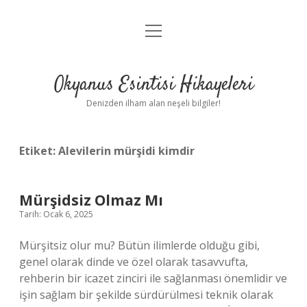
menüyü
Anasayfa
aç
Gizlilik Politikası
Okyanus Esintisi Hikayeleri
Yasal Uyarı
Denizden ilham alan neşeli bilgiler!
Hakkımızda
Etiket:
Alevilerin mürşidi kimdir
Mürşidsiz Olmaz Mı
Tarih: Ocak 6, 2025
Mürşitsiz olur mu? Bütün ilimlerde olduğu gibi,
genel olarak dinde ve özel olarak tasavvufta,
rehberin bir icazet zinciri ile sağlanması önemlidir ve
işin sağlam bir şekilde sürdürülmesi teknik olarak