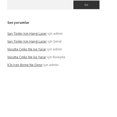
Arama
Son yorumlar
Sarı Tüyler Için Hangi Lazer
için
admin
Sarı Tüyler Için Hangi Lazer
için
Şimal
Vücutta Çinko Ne Işe Yarar
için
admin
Vücutta Çinko Ne Işe Yarar
için
Rüveyda
İÇki Içen Birine Ne Denir
için
admin
ps://ilbet.casino/