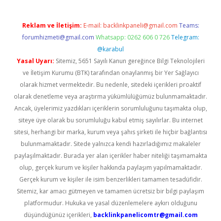
Reklam ve İletişim:
E-mail:
backlinkpaneli@gmail.com
Teams:
forumhizmeti@gmail.com
Whatsapp: 0262 606 0 726
Telegram:
@karabul
Yasal Uyarı:
Sitemiz, 5651 Sayılı Kanun gereğince Bilgi Teknolojileri
ve İletişim Kurumu (BTK) tarafından onaylanmış bir Yer Sağlayıcı
olarak hizmet vermektedir. Bu nedenle, sitedeki içerikleri proaktif
olarak denetleme veya araştırma yükümlülüğümüz bulunmamaktadır.
Ancak, üyelerimiz yazdıkları içeriklerin sorumluluğunu taşımakta olup,
siteye üye olarak bu sorumluluğu kabul etmiş sayılırlar. Bu internet
sitesi, herhangi bir marka, kurum veya şahıs şirketi ile hiçbir bağlantısı
bulunmamaktadır. Sitede yalnızca kendi hazırladığımız makaleler
paylaşılmaktadır. Burada yer alan içerikler haber niteliği taşımamakta
olup, gerçek kurum ve kişiler hakkında paylaşım yapılmamaktadır.
Gerçek kurum ve kişiler ile isim benzerlikleri tamamen tesadüfidir.
Sitemiz, kar amacı gütmeyen ve tamamen ücretsiz bir bilgi paylaşım
platformudur. Hukuka ve yasal düzenlemelere aykırı olduğunu
düşündüğünüz içerikleri,
backlinkpanelicomtr@gmail.com