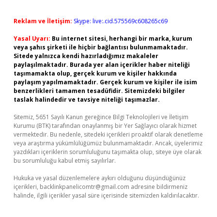
Reklam ve İletişim:
Skype: live:.cid.575569c608265c69
Yasal Uyarı:
Bu internet sitesi, herhangi bir marka, kurum
veya şahıs şirketi ile hiçbir bağlantısı bulunmamaktadır.
Sitede yalnızca kendi hazırladığımız makaleler
paylaşılmaktadır. Burada yer alan içerikler haber niteliği
taşımamakta olup, gerçek kurum ve kişiler hakkında
paylaşım yapılmamaktadır. Gerçek kurum ve kişiler ile isim
benzerlikleri tamamen tesadüfidir. Sitemizdeki bilgiler
taslak halindedir ve tavsiye niteliği taşımazlar.
Sitemiz, 5651 Sayılı Kanun gereğince Bilgi Teknolojileri ve İletişim
Kurumu (BTK) tarafından onaylanmış bir Yer Sağlayıcı olarak hizmet
vermektedir. Bu nedenle, sitedeki içerikleri proaktif olarak denetleme
veya araştırma yükümlülüğümüz bulunmamaktadır. Ancak, üyelerimiz
yazdıkları içeriklerin sorumluluğunu taşımakta olup, siteye üye olarak
bu sorumluluğu kabul etmiş sayılırlar.
Hukuka ve yasal düzenlemelere aykırı olduğunu düşündüğünüz
içerikleri,
backlinkpanelicomtr@gmail.com
adresine bildirmeniz
halinde, ilgili içerikler yasal süre içerisinde sitemizden kaldırılacaktır.