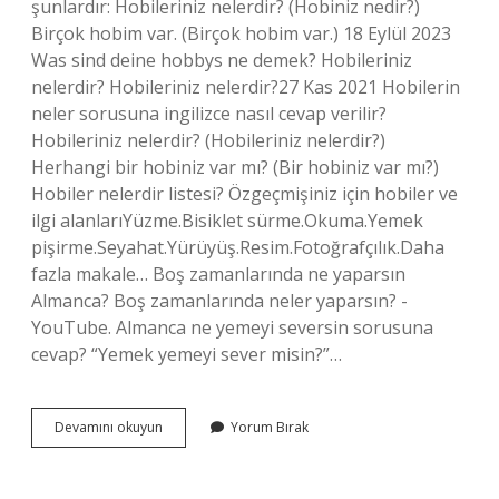
şunlardır: Hobileriniz nelerdir? (Hobiniz nedir?)
Birçok hobim var. (Birçok hobim var.) 18 Eylül 2023
Was sind deine hobbys ne demek? Hobileriniz
nelerdir? Hobileriniz nelerdir?27 Kas 2021 Hobilerin
neler sorusuna ingilizce nasıl cevap verilir?
Hobileriniz nelerdir? (Hobileriniz nelerdir?)
Herhangi bir hobiniz var mı? (Bir hobiniz var mı?)
Hobiler nelerdir listesi? Özgeçmişiniz için hobiler ve
ilgi alanlarıYüzme.Bisiklet sürme.Okuma.Yemek
pişirme.Seyahat.Yürüyüş.Resim.Fotoğrafçılık.Daha
fazla makale… Boş zamanlarında ne yaparsın
Almanca? Boş zamanlarında neler yaparsın? -
YouTube. Almanca ne yemeyi seversin sorusuna
cevap? “Yemek yemeyi sever misin?”…
Almanca
Devamını okuyun
Yorum Bırak
Hobilerin
Neler