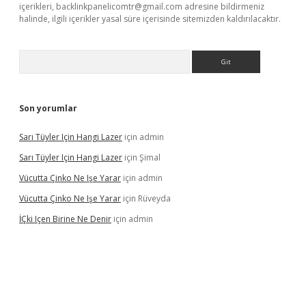
içerikleri,
backlinkpanelicomtr@gmail.com
adresine bildirmeniz
halinde, ilgili içerikler yasal süre içerisinde sitemizden kaldırılacaktır.
Arama
Son yorumlar
Sarı Tüyler Için Hangi Lazer
için
admin
Sarı Tüyler Için Hangi Lazer
için
Şimal
Vücutta Çinko Ne Işe Yarar
için
admin
Vücutta Çinko Ne Işe Yarar
için
Rüveyda
İÇki Içen Birine Ne Denir
için
admin