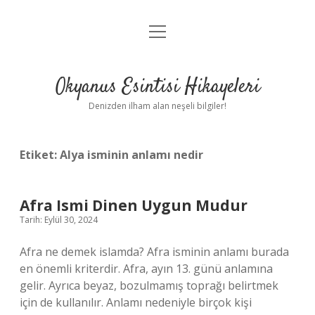
menüyü
Anasayfa
aç
Gizlilik Politikası
Okyanus Esintisi Hikayeleri
Yasal Uyarı
Denizden ilham alan neşeli bilgiler!
Hakkımızda
Etiket:
Alya isminin anlamı nedir
Afra Ismi Dinen Uygun Mudur
Tarih: Eylül 30, 2024
Afra ne demek islamda? Afra isminin anlamı burada
en önemli kriterdir. Afra, ayın 13. günü anlamına
gelir. Ayrıca beyaz, bozulmamış toprağı belirtmek
için de kullanılır. Anlamı nedeniyle birçok kişi