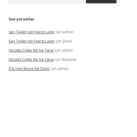
Son yorumlar
Sarı Tüyler Için Hangi Lazer
için
admin
Sarı Tüyler Için Hangi Lazer
için
Şimal
Vücutta Çinko Ne Işe Yarar
için
admin
Vücutta Çinko Ne Işe Yarar
için
Rüveyda
İÇki Içen Birine Ne Denir
için
admin
ps://ilbet.casino/