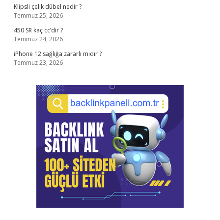
Klipsli çelik dübel nedir ?
Temmuz 25, 2026
450 SR kaç cc’dir ?
Temmuz 24, 2026
iPhone 12 sağlığa zararlı mıdır ?
Temmuz 23, 2026