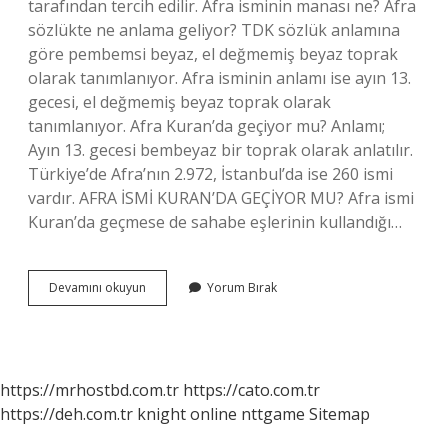
tarafından tercih edilir. Afra isminin manası ne? Afra
sözlükte ne anlama geliyor? TDK sözlük anlamına
göre pembemsi beyaz, el değmemiş beyaz toprak
olarak tanımlanıyor. Afra isminin anlamı ise ayın 13.
gecesi, el değmemiş beyaz toprak olarak
tanımlanıyor. Afra Kuran’da geçiyor mu? Anlamı;
Ayın 13. gecesi bembeyaz bir toprak olarak anlatılır.
Türkiye’de Afra’nın 2.972, İstanbul’da ise 260 ismi
vardır. AFRA İSMİ KURAN’DA GEÇİYOR MU? Afra ismi
Kuran’da geçmese de sahabe eşlerinin kullandığı…
Afra
Devamını okuyun
Yorum Bırak
Ismi
Dinen
Uygun
Mudur
https://mrhostbd.com.tr
https://cato.com.tr
https://deh.com.tr
knight online
nttgame
Sitemap