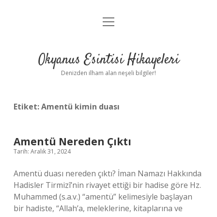
menüyü
Anasayfa
aç
Gizlilik Politikası
Okyanus Esintisi Hikayeleri
Yasal Uyarı
Denizden ilham alan neşeli bilgiler!
Hakkımızda
Etiket:
Amentü kimin duası
Amentü Nereden Çıktı
Tarih: Aralık 31, 2024
Amentü duası nereden çıktı? İman Namazı Hakkında
Hadisler Tirmizî’nin rivayet ettiği bir hadise göre Hz.
Muhammed (s.a.v.) “amentü” kelimesiyle başlayan
bir hadiste, “Allah’a, meleklerine, kitaplarına ve