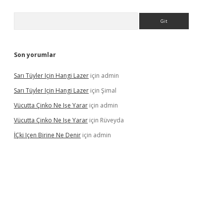
Arama
Son yorumlar
Sarı Tüyler Için Hangi Lazer
için
admin
Sarı Tüyler Için Hangi Lazer
için
Şimal
Vücutta Çinko Ne Işe Yarar
için
admin
Vücutta Çinko Ne Işe Yarar
için
Rüveyda
İÇki Içen Birine Ne Denir
için
admin
ps://ilbet.casino/