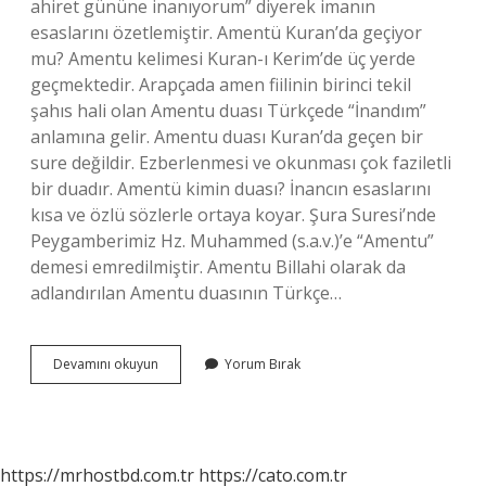
ahiret gününe inanıyorum” diyerek imanın
esaslarını özetlemiştir. Amentü Kuran’da geçiyor
mu? Amentu kelimesi Kuran-ı Kerim’de üç yerde
geçmektedir. Arapçada amen fiilinin birinci tekil
şahıs hali olan Amentu duası Türkçede “İnandım”
anlamına gelir. Amentu duası Kuran’da geçen bir
sure değildir. Ezberlenmesi ve okunması çok faziletli
bir duadır. Amentü kimin duası? İnancın esaslarını
kısa ve özlü sözlerle ortaya koyar. Şura Suresi’nde
Peygamberimiz Hz. Muhammed (s.a.v.)’e “Amentu”
demesi emredilmiştir. Amentu Billahi olarak da
adlandırılan Amentu duasının Türkçe…
Amentü
Devamını okuyun
Yorum Bırak
Nereden
Çıktı
https://mrhostbd.com.tr
https://cato.com.tr