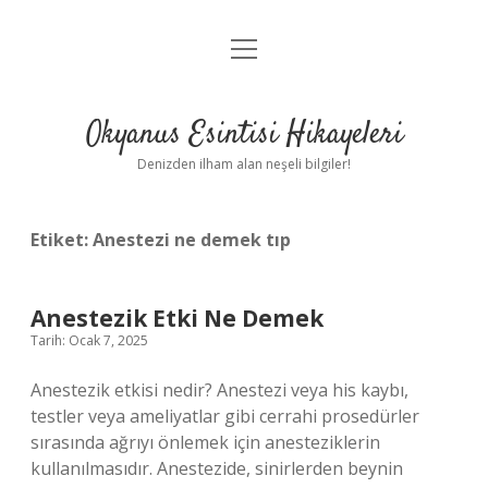
menüyü
Anasayfa
aç
Gizlilik Politikası
Okyanus Esintisi Hikayeleri
Yasal Uyarı
Denizden ilham alan neşeli bilgiler!
Hakkımızda
Etiket:
Anestezi ne demek tıp
Anestezik Etki Ne Demek
Tarih: Ocak 7, 2025
Anestezik etkisi nedir? Anestezi veya his kaybı,
testler veya ameliyatlar gibi cerrahi prosedürler
sırasında ağrıyı önlemek için anesteziklerin
kullanılmasıdır. Anestezide, sinirlerden beynin