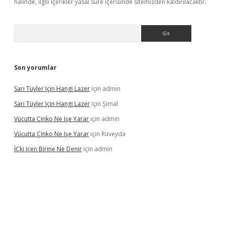
halinde, ilgili içerikler yasal süre içerisinde sitemizden kaldırılacaktır.
Arama
Son yorumlar
Sarı Tüyler Için Hangi Lazer
için
admin
Sarı Tüyler Için Hangi Lazer
için
Şimal
Vücutta Çinko Ne Işe Yarar
için
admin
Vücutta Çinko Ne Işe Yarar
için
Rüveyda
İÇki Içen Birine Ne Denir
için
admin