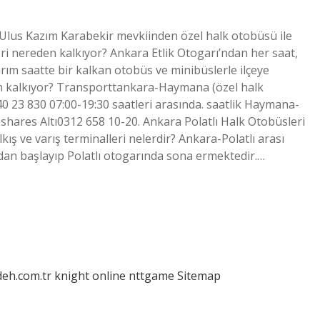
 Ulus Kazım Karabekir mevkiinden özel halk otobüsü ile
i nereden kalkıyor? Ankara Etlik Otogarı’ndan her saat,
ım saatte bir kalkan otobüs ve minibüslerle ilçeye
n kalkıyor? Transporttankara-Haymana (özel halk
40 23 830 07:00-19:30 saatleri arasında. saatlik Haymana-
shares Altı0312 658 10-20. Ankara Polatlı Halk Otobüsleri
ış ve varış terminalleri nelerdir? Ankara-Polatlı arası
dan başlayıp Polatlı otogarında sona ermektedir.…
deh.com.tr
knight online
nttgame
Sitemap