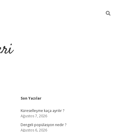
eri
Sidebar
Son Yazılar
Küreselleşme kaça ayrılır ?
Ağustos 7, 2026
Dengeli popülasyon nedir ?
Ağustos 6, 2026