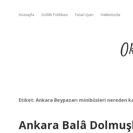
Anasayfa
Gizlilik Politikası
Yasal Uyarı
Hakkımızda
Ok
Etiket:
Ankara Beypazarı minibüsleri nereden ka
Ankara Balâ Dolmuşl