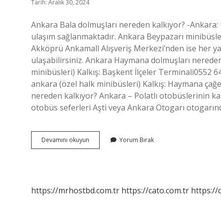
Tarih: Aralık 30, 2024
Ankara Bala dolmuşları nereden kalkıyor? -Ankara:
ulaşım sağlanmaktadır. Ankara Beypazarı minibüsler
Akköprü Ankamall Alışveriş Merkezi’nden ise her yar
ulaşabilirsiniz. Ankara Haymana dolmuşları nerede
minibüsleri) Kalkış: Başkent İlçeler Terminali0552 6
ankara (özel halk minibüsleri) Kalkış: Haymana çağe
nereden kalkıyor? Ankara – Polatlı otobüslerinin kalk
otobüs seferleri Aşti veya Ankara Otogarı otogarın
Ankara
Devamını okuyun
Yorum Bırak
Balâ
Dolmuşları
Nereden
Kalkıyor
https://mrhostbd.com.tr
https://cato.com.tr
https://