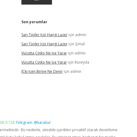
Son yorumlar
Sarı Tüyler Için Hangi Lazer
için
admin
Sarı Tüyler Için Hangi Lazer
için
Şimal
Vücutta Çinko Ne Işe Yarar
için
admin
Vücutta Çinko Ne Işe Yarar
için
Rüveyda
İÇki Içen Birine Ne Denir
için
admin
06 0 726
Telegram: @karabul
vermektedir. Bu nedenle, sitedeki içerikleri proaktif olarak denetleme