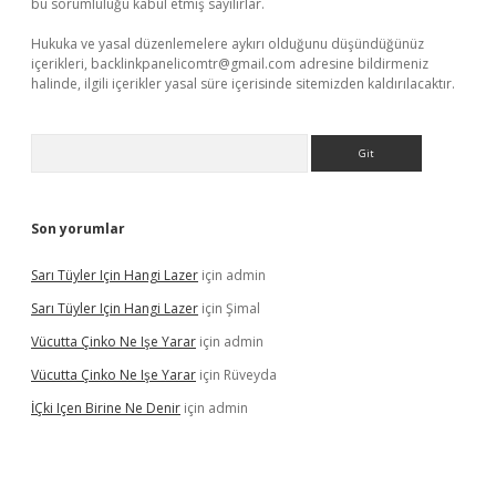
bu sorumluluğu kabul etmiş sayılırlar.
Hukuka ve yasal düzenlemelere aykırı olduğunu düşündüğünüz
içerikleri,
backlinkpanelicomtr@gmail.com
adresine bildirmeniz
halinde, ilgili içerikler yasal süre içerisinde sitemizden kaldırılacaktır.
Arama
Son yorumlar
Sarı Tüyler Için Hangi Lazer
için
admin
Sarı Tüyler Için Hangi Lazer
için
Şimal
Vücutta Çinko Ne Işe Yarar
için
admin
Vücutta Çinko Ne Işe Yarar
için
Rüveyda
İÇki Içen Birine Ne Denir
için
admin