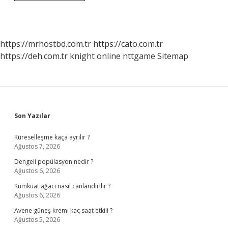
Balâ
Dolmuşları
Nereden
Kalkıyor
https://mrhostbd.com.tr
https://cato.com.tr
https://deh.com.tr
knight online
nttgame
Sitemap
Sidebar
Son Yazılar
Küreselleşme kaça ayrılır ?
Ağustos 7, 2026
Dengeli popülasyon nedir ?
Ağustos 6, 2026
Kumkuat ağacı nasıl canlandırılır ?
Ağustos 6, 2026
Avene güneş kremi kaç saat etkili ?
Ağustos 5, 2026