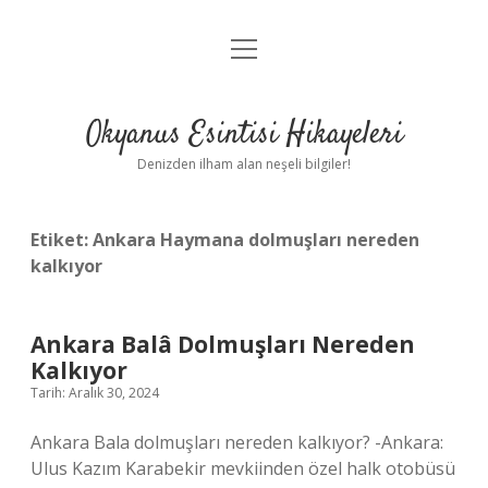
menüyü
Anasayfa
aç
Gizlilik Politikası
Okyanus Esintisi Hikayeleri
Yasal Uyarı
Denizden ilham alan neşeli bilgiler!
Hakkımızda
Etiket:
Ankara Haymana dolmuşları nereden
kalkıyor
Ankara Balâ Dolmuşları Nereden
Kalkıyor
Tarih: Aralık 30, 2024
Ankara Bala dolmuşları nereden kalkıyor? -Ankara:
Ulus Kazım Karabekir mevkiinden özel halk otobüsü