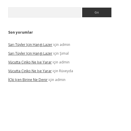
Arama
Son yorumlar
Sarı Tüyler Için Hangi Lazer
için
admin
Sarı Tüyler Için Hangi Lazer
için
Şimal
Vücutta Çinko Ne Işe Yarar
için
admin
Vücutta Çinko Ne Işe Yarar
için
Rüveyda
İÇki Içen Birine Ne Denir
için
admin
ps://ilbet.casino/