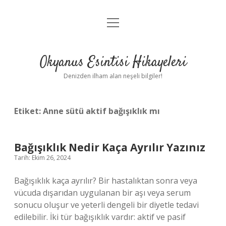
menüyü
Anasayfa
aç
Gizlilik Politikası
Okyanus Esintisi Hikayeleri
Yasal Uyarı
Denizden ilham alan neşeli bilgiler!
Hakkımızda
Etiket:
Anne sütü aktif bağışıklık mı
Bağışıklık Nedir Kaça Ayrılır Yazınız
Tarih: Ekim 26, 2024
Bağışıklık kaça ayrılır? Bir hastalıktan sonra veya
vücuda dışarıdan uygulanan bir aşı veya serum
sonucu oluşur ve yeterli dengeli bir diyetle tedavi
edilebilir. İki tür bağışıklık vardır: aktif ve pasif