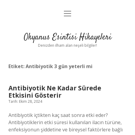
menüyü
Anasayfa
aç
Gizlilik Politikası
Okyanus Esintisi Hikayeleri
Yasal Uyarı
Denizden ilham alan neşeli bilgiler!
Hakkımızda
Etiket:
Antibiyotik 3 gün yeterli mi
Antibiyotik Ne Kadar Sürede
Etkisini Gösterir
Tarih: Ekim 28, 2024
Antibiyotik içtikten kaç saat sonra etki eder?
Antibiyotiklerin etki süresi kullanılan ilacın türüne,
enfeksiyonun şiddetine ve bireysel faktörlere bağlı