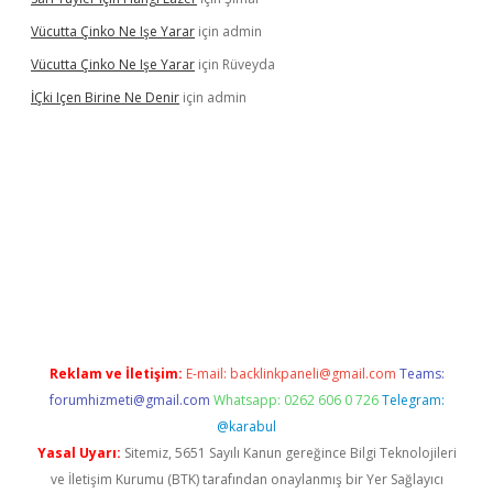
Vücutta Çinko Ne Işe Yarar
için
admin
Vücutta Çinko Ne Işe Yarar
için
Rüveyda
İÇki Içen Birine Ne Denir
için
admin
://ilbet.casino/
Reklam ve İletişim:
E-mail:
backlinkpaneli@gmail.com
Teams:
forumhizmeti@gmail.com
Whatsapp: 0262 606 0 726
Telegram:
@karabul
Yasal Uyarı:
Sitemiz, 5651 Sayılı Kanun gereğince Bilgi Teknolojileri
ve İletişim Kurumu (BTK) tarafından onaylanmış bir Yer Sağlayıcı