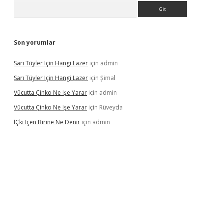
Arama
Son yorumlar
Sarı Tüyler Için Hangi Lazer
için
admin
Sarı Tüyler Için Hangi Lazer
için
Şimal
Vücutta Çinko Ne Işe Yarar
için
admin
Vücutta Çinko Ne Işe Yarar
için
Rüveyda
İÇki Içen Birine Ne Denir
için
admin
ps://ilbet.casino/