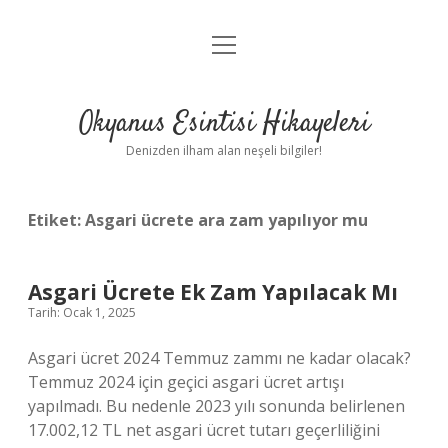
menüyü
Anasayfa
aç
Gizlilik Politikası
Okyanus Esintisi Hikayeleri
Yasal Uyarı
Denizden ilham alan neşeli bilgiler!
Hakkımızda
Etiket:
Asgari ücrete ara zam yapılıyor mu
Asgari Ücrete Ek Zam Yapılacak Mı
Tarih: Ocak 1, 2025
Asgari ücret 2024 Temmuz zammı ne kadar olacak?
Temmuz 2024 için geçici asgari ücret artışı
yapılmadı. Bu nedenle 2023 yılı sonunda belirlenen
17.002,12 TL net asgari ücret tutarı geçerliliğini