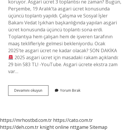
koruyor. Asgari ücret 3 toplantısı ne zaman? Bugün,
Perşembe, 19 Aralık’ta asgari ücret konusunda
üçüncü toplantı yapıldı. Çalışma ve Sosyal İşler
Bakanı Vedat Işıkhan başkanlığında yapılan asgari
ücret konusunda üçüncü toplantı sona erdi.
Toplantıya hem çalışan hem de işveren tarafının
maaş teklifleriyle gelmesi bekleniyordu. Ocak
2025’te asgari ücret ne kadar olacak? SON DAKİKA
2025 asgari ücret için masadaki rakam açıklandı:
29 bin 583 TL! -YouTube. Asgari ücrete ekstra zam
var…
Asgari
Devamını okuyun
Yorum Bırak
Ücrete
Ek
Zam
Yapılacak
Mı
https://mrhostbd.com.tr
https://cato.com.tr
https://deh.com.tr
knight online
nttgame
Sitemap