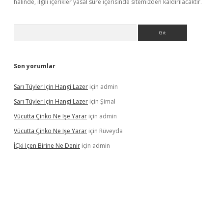
halinde, ilgili içerikler yasal süre içerisinde sitemizden kaldırılacaktır.
Arama
Son yorumlar
Sarı Tüyler Için Hangi Lazer
için
admin
Sarı Tüyler Için Hangi Lazer
için
Şimal
Vücutta Çinko Ne Işe Yarar
için
admin
Vücutta Çinko Ne Işe Yarar
için
Rüveyda
İÇki Içen Birine Ne Denir
için
admin