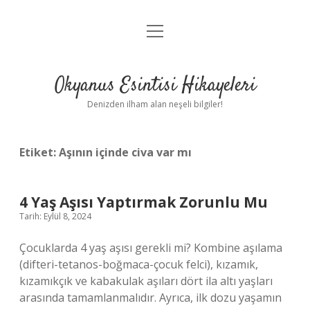
menüyü
Anasayfa
aç
Gizlilik Politikası
Okyanus Esintisi Hikayeleri
Yasal Uyarı
Denizden ilham alan neşeli bilgiler!
Hakkımızda
Etiket:
Aşının içinde civa var mı
4 Yaş Aşısı Yaptırmak Zorunlu Mu
Tarih: Eylül 8, 2024
Çocuklarda 4 yaş aşısı gerekli mi? Kombine aşılama
(difteri-tetanos-boğmaca-çocuk felci), kızamık,
kızamıkçık ve kabakulak aşıları dört ila altı yaşları
arasında tamamlanmalıdır. Ayrıca, ilk dozu yaşamın