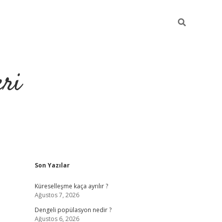
eri
Sidebar
Son Yazılar
https://ilbe
Küreselleşme kaça ayrılır ?
Ağustos 7, 2026
Dengeli popülasyon nedir ?
Ağustos 6, 2026