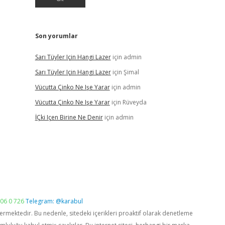
Son yorumlar
Sarı Tüyler Için Hangi Lazer
için
admin
Sarı Tüyler Için Hangi Lazer
için
Şimal
Vücutta Çinko Ne Işe Yarar
için
admin
Vücutta Çinko Ne Işe Yarar
için
Rüveyda
İÇki Içen Birine Ne Denir
için
admin
06 0 726
Telegram: @karabul
vermektedir. Bu nedenle, sitedeki içerikleri proaktif olarak denetleme