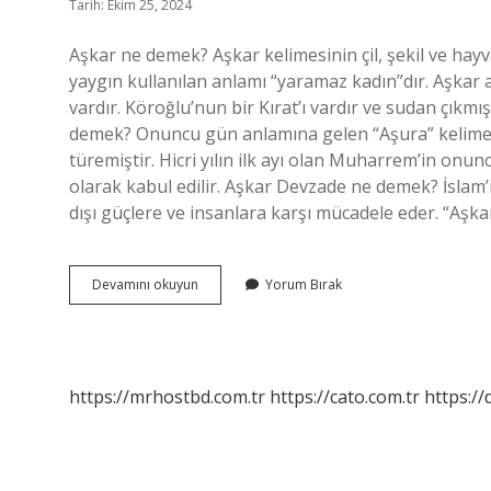
Tarih: Ekim 25, 2024
Aşkar ne demek? Aşkar kelimesinin çil, şekil ve hayv
yaygın kullanılan anlamı “yaramaz kadın”dır. Aşkar
vardır. Köroğlu’nun bir Kırat’ı vardır ve sudan çıkmış
demek? Onuncu gün anlamına gelen “Aşura” kelimes
türemiştir. Hicri yılın ilk ayı olan Muharrem’in o
olarak kabul edilir. Aşkar Devzade ne demek? İslam’
dışı güçlere ve insanlara karşı mücadele eder. “Aşka
Aşkar
Devamını okuyun
Yorum Bırak
Arapca
Ne
Demek
https://mrhostbd.com.tr
https://cato.com.tr
https://