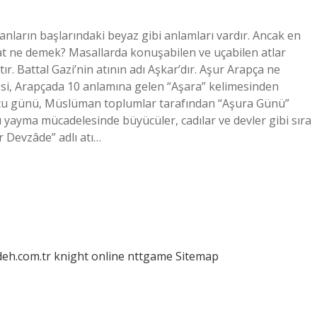
anların başlarındaki beyaz gibi anlamları vardır. Ancak en
 at ne demek? Masallarda konuşabilen ve uçabilen atlar
tır. Battal Gazi’nin atının adı Aşkar’dır. Aşur Arapça ne
i, Arapçada 10 anlamına gelen “Aşara” kelimesinden
nuncu günü, Müslüman toplumlar tarafından “Aşura Günü”
ı yayma mücadelesinde büyücüler, cadılar ve devler gibi sıra
r Devzâde” adlı atı…
deh.com.tr
knight online
nttgame
Sitemap