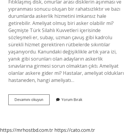
Fıtıklaşmış disk, omurlar arası disklerin aşınması ve
yıpranması sonucu oluşan bir rahatsızlıktır ve bazı
durumlarda askerlik hizmetini imkansız hale
getirebilir. Ameliyat olmuş biri asker olabilir mi?
Geçmişte Türk Silahlı Kuvvetleri içerisinde
sözleşmeli er, subay, uzman çavuş gibi kadrolu
sürekli hizmet gerektiren rütbelerde sıkıntılar
yaşanıyordu. Kanundaki değişiklikle artık yara izi,
yanık gibi sorunları olan adayların askerlik
sınavlarına girmesi sorun olmaktan çıktı. Ameliyat
olanlar askere gider mi? Hastalar, ameliyat oldukları
hastaneden, hangi ameliyatı…
Fıtık
Devamını okuyun
Yorum Bırak
Ameliyatı
Askerliğe
Engel
Mi
https://mrhostbd.com.tr
https://cato.com.tr