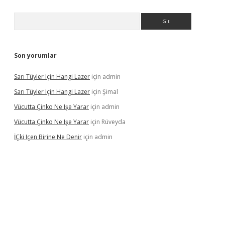
Arama
Son yorumlar
Sarı Tüyler Için Hangi Lazer
için
admin
Sarı Tüyler Için Hangi Lazer
için
Şimal
Vücutta Çinko Ne Işe Yarar
için
admin
Vücutta Çinko Ne Işe Yarar
için
Rüveyda
İÇki Içen Birine Ne Denir
için
admin
ps://ilbet.casino/