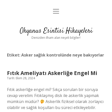
menüyü
Anasayfa
aç
Gizlilik Politikası
Okyanus Esintisi Hikayeleri
Yasal Uyarı
Denizden ilham alan neşeli bilgiler!
Hakkımızda
Etiket:
Asker sağlık kontrolünde neye bakıyorlar
Fıtık Ameliyatı Askerliğe Engel Mi
Tarih: Ekim 28, 2024
Fıtık askerliğe engel mi? Sıkça sorulan bir soruya
cevap verelim: Fıtıklaşmış disk ile askerlik yapmak
mümkün müdür?
Askerlik fiziksel olarak zorlayıcı
olabilir ve sağlık koşulları bu süreci etkileyebilir.