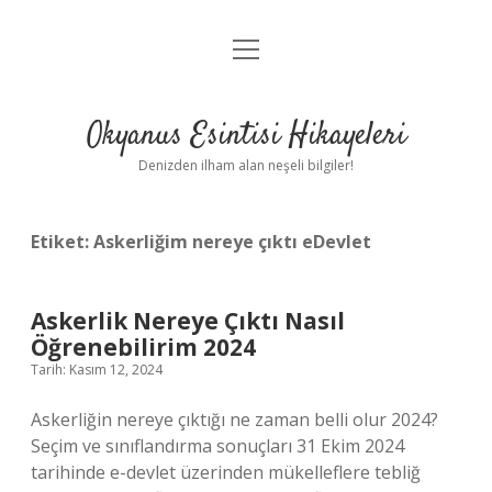
menüyü
Anasayfa
aç
Gizlilik Politikası
Okyanus Esintisi Hikayeleri
Yasal Uyarı
Denizden ilham alan neşeli bilgiler!
Hakkımızda
Etiket:
Askerliğim nereye çıktı eDevlet
Askerlik Nereye Çıktı Nasıl
Öğrenebilirim 2024
Tarih: Kasım 12, 2024
Askerliğin nereye çıktığı ne zaman belli olur 2024?
Seçim ve sınıflandırma sonuçları 31 Ekim 2024
tarihinde e-devlet üzerinden mükelleflere tebliğ