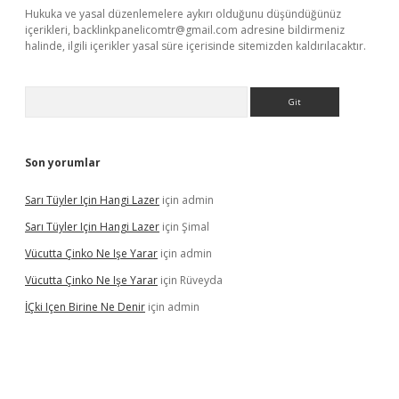
Hukuka ve yasal düzenlemelere aykırı olduğunu düşündüğünüz
içerikleri,
backlinkpanelicomtr@gmail.com
adresine bildirmeniz
halinde, ilgili içerikler yasal süre içerisinde sitemizden kaldırılacaktır.
Arama
Son yorumlar
Sarı Tüyler Için Hangi Lazer
için
admin
Sarı Tüyler Için Hangi Lazer
için
Şimal
Vücutta Çinko Ne Işe Yarar
için
admin
Vücutta Çinko Ne Işe Yarar
için
Rüveyda
İÇki Içen Birine Ne Denir
için
admin