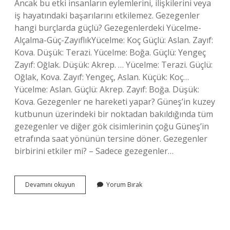
Ancak bu etki insanların eylemlerini, ilişkilerini veya
iş hayatındaki başarılarını etkilemez. Gezegenler
hangi burçlarda güçlü? Gezegenlerdeki Yücelme-
Alçalma-Güç-ZayıflıkYücelme: Koç Güçlü: Aslan. Zayıf:
Kova. Düşük: Terazi. Yücelme: Boğa. Güçlü: Yengeç
Zayıf: Oğlak. Düşük: Akrep. … Yücelme: Terazi. Güçlü:
Oğlak, Kova. Zayıf: Yengeç, Aslan. Küçük: Koç…
Yücelme: Aslan. Güçlü: Akrep. Zayıf: Boğa. Düşük:
Kova. Gezegenler ne hareketi yapar? Güneş’in kuzey
kutbunun üzerindeki bir noktadan bakıldığında tüm
gezegenler ve diğer gök cisimlerinin çoğu Güneş’in
etrafında saat yönünün tersine döner. Gezegenler
birbirini etkiler mi? – Sadece gezegenler…
Gezegenlerin
Devamını okuyun
Yorum Bırak
Hareketlerinin
Kişiler
Üzerinde
Bir