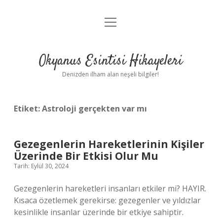
menüyü
Anasayfa
aç
Gizlilik Politikası
Okyanus Esintisi Hikayeleri
Yasal Uyarı
Denizden ilham alan neşeli bilgiler!
Hakkımızda
Etiket:
Astroloji gerçekten var mı
Gezegenlerin Hareketlerinin Kişiler
Üzerinde Bir Etkisi Olur Mu
Tarih: Eylül 30, 2024
Gezegenlerin hareketleri insanları etkiler mi? HAYIR.
Kısaca özetlemek gerekirse: gezegenler ve yıldızlar
kesinlikle insanlar üzerinde bir etkiye sahiptir.