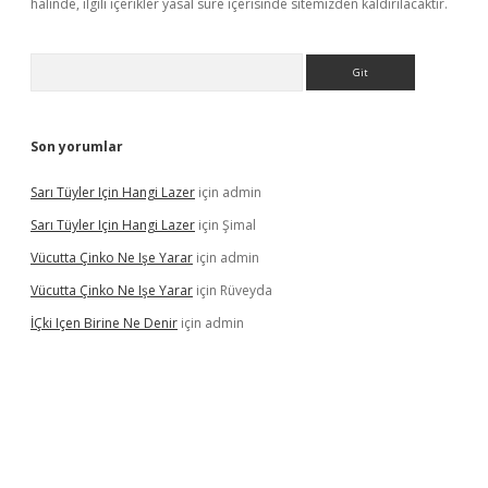
halinde, ilgili içerikler yasal süre içerisinde sitemizden kaldırılacaktır.
Arama
Son yorumlar
Sarı Tüyler Için Hangi Lazer
için
admin
Sarı Tüyler Için Hangi Lazer
için
Şimal
Vücutta Çinko Ne Işe Yarar
için
admin
Vücutta Çinko Ne Işe Yarar
için
Rüveyda
İÇki Içen Birine Ne Denir
için
admin