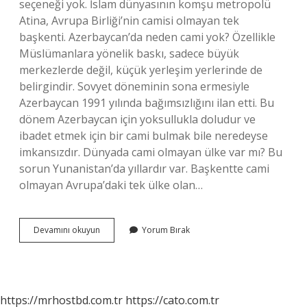
seçeneği yok. İslam dünyasının komşu metropolü
Atina, Avrupa Birliği’nin camisi olmayan tek
başkenti. Azerbaycan’da neden cami yok? Özellikle
Müslümanlara yönelik baskı, sadece büyük
merkezlerde değil, küçük yerleşim yerlerinde de
belirgindir. Sovyet döneminin sona ermesiyle
Azerbaycan 1991 yılında bağımsızlığını ilan etti. Bu
dönem Azerbaycan için yoksullukla doludur ve
ibadet etmek için bir cami bulmak bile neredeyse
imkansızdır. Dünyada cami olmayan ülke var mı? Bu
sorun Yunanistan’da yıllardır var. Başkentte cami
olmayan Avrupa’daki tek ülke olan…
Hangi
Devamını okuyun
Yorum Bırak
Ülkelerde
Cami
Yok
https://mrhostbd.com.tr
https://cato.com.tr