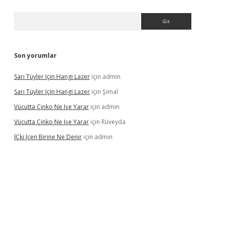
Arama
Son yorumlar
Sarı Tüyler Için Hangi Lazer
için
admin
Sarı Tüyler Için Hangi Lazer
için
Şimal
Vücutta Çinko Ne Işe Yarar
için
admin
Vücutta Çinko Ne Işe Yarar
için
Rüveyda
İÇki Içen Birine Ne Denir
için
admin
ps://ilbet.casino/