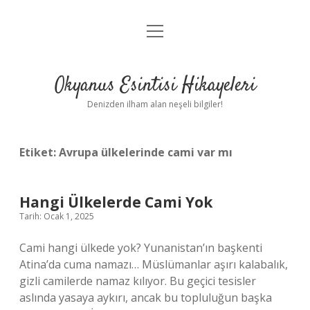
menüyü
Anasayfa
aç
Gizlilik Politikası
Okyanus Esintisi Hikayeleri
Yasal Uyarı
Denizden ilham alan neşeli bilgiler!
Hakkımızda
Etiket:
Avrupa ülkelerinde cami var mı
Hangi Ülkelerde Cami Yok
Tarih: Ocak 1, 2025
Cami hangi ülkede yok? Yunanistan’ın başkenti
Atina’da cuma namazı… Müslümanlar aşırı kalabalık,
gizli camilerde namaz kılıyor. Bu geçici tesisler
aslında yasaya aykırı, ancak bu topluluğun başka