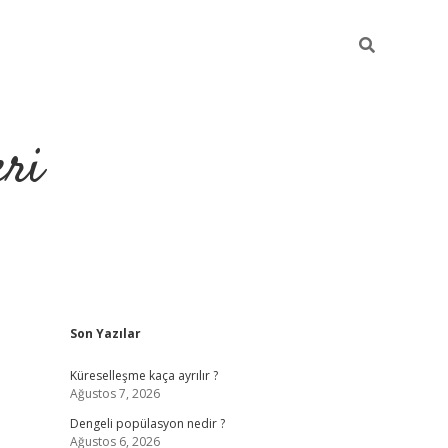
eri
Sidebar
Son Yazılar
https://ilb
Küreselleşme kaça ayrılır ?
Ağustos 7, 2026
Dengeli popülasyon nedir ?
Ağustos 6, 2026