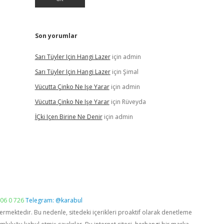
Son yorumlar
Sarı Tüyler Için Hangi Lazer
için
admin
Sarı Tüyler Için Hangi Lazer
için
Şimal
Vücutta Çinko Ne Işe Yarar
için
admin
Vücutta Çinko Ne Işe Yarar
için
Rüveyda
İÇki Içen Birine Ne Denir
için
admin
06 0 726
Telegram: @karabul
vermektedir. Bu nedenle, sitedeki içerikleri proaktif olarak denetleme