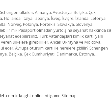
? Schengen ülkeleri: Almanya, Avusturya, Belçika, Çek
Hollanda, İtalya, İspanya, İsveç, İsviçre, İzlanda, Letonya,
ta, Norveç, Polonya, Portekiz, Slovakya, Slovenya,
debilir mi? Pasaport olmadan yurtdışına seyahat hakkında sı
yahat edebilirsiniz. Türk vatandaşları kimlik kartı, yani
n veren ülkelere girebilirler. Ancak Ukrayna ve Moldova,
bul eder. Avrupa oturum kartı ile nerelere gidilir? Schengen
turya, Belçika, Çek Cumhuriyeti, Danimarka, Estonya,…
deh.com.tr
knight online
nttgame
Sitemap