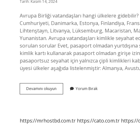
Tarih: Kasım 14, 2024
Avrupa Birliği vatandaşları hangi ülkelere gidebilir
Cumhuriyeti, Danimarka, Estonya, Finlandiya, Fransa, 
Lihtenştayn, Litvanya, Lüksemburg, Macaristan, Mal
Yunanistan. Avrupa vatandaşları kimlikle seyahat e
sorulan sorular Evet, pasaport olmadan yurtdışına se
kimlik kartı kullanarak pasaport olmadan girişe izi
pasaportsuz seyahat için yalnızca çipli kimlikleri ka
üyesi ülkeler aşağıda listelenmiştir: Almanya, Avus
Avrupa
Devamını okuyun
Yorum Bırak
Birliği
Kimliği
Ile
Nerelere
Gidilir
https://mrhostbd.com.tr
https://cato.com.tr
https://