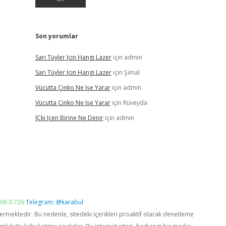
Son yorumlar
Sarı Tüyler Için Hangi Lazer
için
admin
Sarı Tüyler Için Hangi Lazer
için
Şimal
Vücutta Çinko Ne Işe Yarar
için
admin
Vücutta Çinko Ne Işe Yarar
için
Rüveyda
İÇki Içen Birine Ne Denir
için
admin
06 0 726
Telegram: @karabul
vermektedir. Bu nedenle, sitedeki içerikleri proaktif olarak denetleme