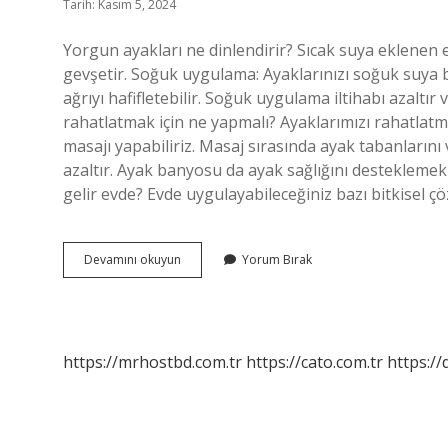
Tarih: Kasım 5, 2024
Yorgun ayakları ne dinlendirir? Sıcak suya eklenen e
gevşetir. Soğuk uygulama: Ayaklarınızı soğuk suya 
ağrıyı hafifletebilir. Soğuk uygulama iltihabı azaltı
rahatlatmak için ne yapmalı? Ayaklarımızı rahatlatm
masajı yapabiliriz. Masaj sırasında ayak tabanlarını 
azaltır. Ayak banyosu da ayak sağlığını desteklemek v
gelir evde? Evde uygulayabileceğiniz bazı bitkisel
Ayak
Devamını okuyun
Yorum Bırak
Yorgunluğu
Için
Ne
Yapmalı
https://mrhostbd.com.tr
https://cato.com.tr
https://