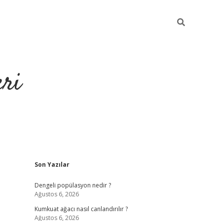
eri
Sidebar
Son Yazılar
https://ilbe
Dengeli popülasyon nedir ?
Ağustos 6, 2026
Kumkuat ağacı nasıl canlandırılır ?
Ağustos 6, 2026