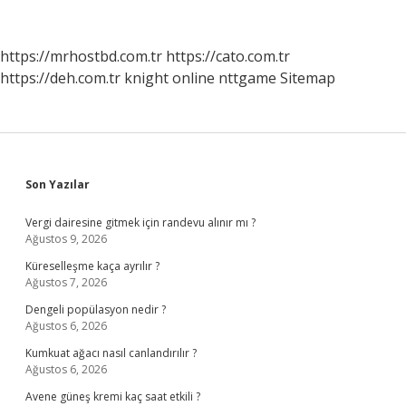
Ilk
Defa
Hangi
https://mrhostbd.com.tr
https://cato.com.tr
Ayrımcılığa
https://deh.com.tr
knight online
nttgame
Sitemap
Karşı
Geliştirilmiştir
Sidebar
Son Yazılar
Vergi dairesine gitmek için randevu alınır mı ?
Ağustos 9, 2026
Küreselleşme kaça ayrılır ?
Ağustos 7, 2026
Dengeli popülasyon nedir ?
Ağustos 6, 2026
Kumkuat ağacı nasıl canlandırılır ?
Ağustos 6, 2026
Avene güneş kremi kaç saat etkili ?