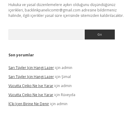
Hukuka ve yasal düzenlemelere aykırı olduğunu düşündüğünüz
içerikleri,
backlinkpanelicomtr@gmail.com
adresine bildirmeniz
halinde, ilgili içerikler yasal süre içerisinde sitemizden kaldırılacaktır.
Arama
Son yorumlar
Sarı Tüyler Için Hangi Lazer
için
admin
Sarı Tüyler Için Hangi Lazer
için
Şimal
Vücutta Çinko Ne Işe Yarar
için
admin
Vücutta Çinko Ne Işe Yarar
için
Rüveyda
İÇki Içen Birine Ne Denir
için
admin