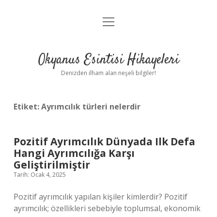
menüyü
Anasayfa
aç
Gizlilik Politikası
Okyanus Esintisi Hikayeleri
Yasal Uyarı
Denizden ilham alan neşeli bilgiler!
Hakkımızda
Etiket:
Ayrımcılık türleri nelerdir
Pozitif Ayrımcılık Dünyada Ilk Defa
Hangi Ayrımcılığa Karşı
Geliştirilmiştir
Tarih: Ocak 4, 2025
Pozitif ayrımcılık yapılan kişiler kimlerdir? Pozitif
ayrımcılık; özellikleri sebebiyle toplumsal, ekonomik