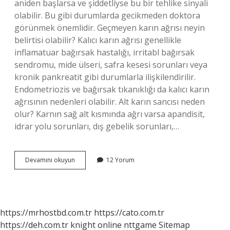
aniden başlarsa ve şiddetliyse bu bir tehlike sinyali
olabilir. Bu gibi durumlarda gecikmeden doktora
görünmek önemlidir. Geçmeyen karın ağrısı neyin
belirtisi olabilir? Kalıcı karın ağrısı genellikle
inflamatuar bağırsak hastalığı, irritabl bağırsak
sendromu, mide ülseri, safra kesesi sorunları veya
kronik pankreatit gibi durumlarla ilişkilendirilir.
Endometriozis ve bağırsak tıkanıklığı da kalıcı karın
ağrısının nedenleri olabilir. Alt karın sancısı neden
olur? Karnın sağ alt kısmında ağrı varsa apandisit,
idrar yolu sorunları, dış gebelik sorunları,…
Karın
Devamını okuyun
12 Yorum
Ağrısından
Ölen
Var
Mı
https://mrhostbd.com.tr
https://cato.com.tr
https://deh.com.tr
knight online
nttgame
Sitemap