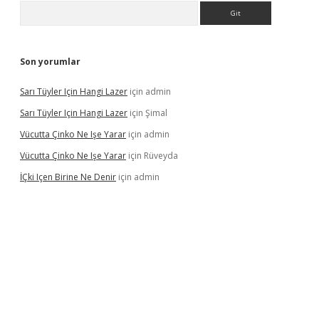
Arama
Son yorumlar
Sarı Tüyler Için Hangi Lazer
için
admin
Sarı Tüyler Için Hangi Lazer
için
Şimal
Vücutta Çinko Ne Işe Yarar
için
admin
Vücutta Çinko Ne Işe Yarar
için
Rüveyda
İÇki Içen Birine Ne Denir
için
admin
ps://ilbet.casino/