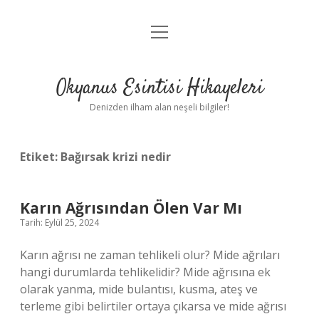
menüyü
Anasayfa
aç
Gizlilik Politikası
Okyanus Esintisi Hikayeleri
Yasal Uyarı
Denizden ilham alan neşeli bilgiler!
Hakkımızda
Etiket:
Bağırsak krizi nedir
Karın Ağrısından Ölen Var Mı
Tarih: Eylül 25, 2024
Karın ağrısı ne zaman tehlikeli olur? Mide ağrıları
hangi durumlarda tehlikelidir? Mide ağrısına ek
olarak yanma, mide bulantısı, kusma, ateş ve
terleme gibi belirtiler ortaya çıkarsa ve mide ağrısı