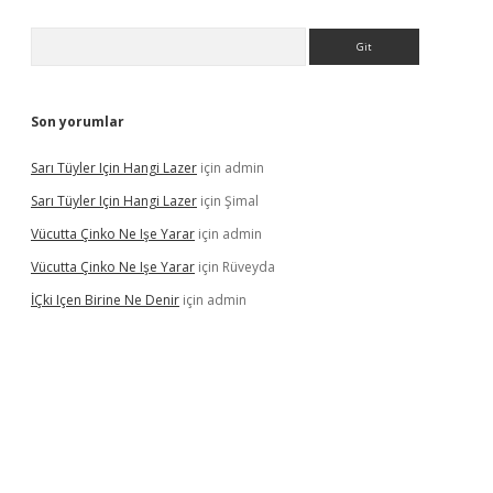
Arama
Son yorumlar
Sarı Tüyler Için Hangi Lazer
için
admin
Sarı Tüyler Için Hangi Lazer
için
Şimal
Vücutta Çinko Ne Işe Yarar
için
admin
Vücutta Çinko Ne Işe Yarar
için
Rüveyda
İÇki Içen Birine Ne Denir
için
admin
s://ilbet.casino/