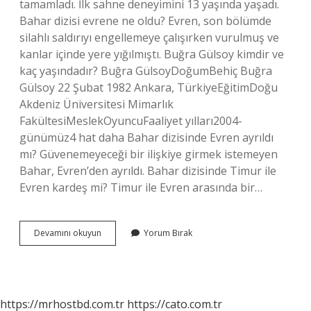
tamamladı. İlk sahne deneyimini 13 yaşında yaşadı.
Bahar dizisi evrene ne oldu? Evren, son bölümde
silahlı saldırıyı engellemeye çalışırken vurulmuş ve
kanlar içinde yere yığılmıştı. Buğra Gülsoy kimdir ve
kaç yaşındadır? Buğra GülsoyDoğumBehiç Buğra
Gülsoy 22 Şubat 1982 Ankara, TürkiyeEğitimDoğu
Akdeniz Üniversitesi Mimarlık
FakültesiMeslekOyuncuFaaliyet yılları2004-
günümüz4 hat daha Bahar dizisinde Evren ayrıldı
mı? Güvenemeyeceği bir ilişkiye girmek istemeyen
Bahar, Evren’den ayrıldı. Bahar dizisinde Timur ile
Evren kardeş mi? Timur ile Evren arasında bir…
Bahar
Devamını okuyun
Yorum Bırak
Dizisinde
Evren
Kim
https://mrhostbd.com.tr
https://cato.com.tr