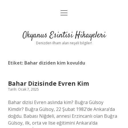
menüyü
Anasayfa
aç
Gizlilik Politikası
Okyanus Esintisi Hikayeleri
Yasal Uyarı
Denizden ilham alan neşeli bilgiler!
Hakkımızda
Etiket:
Bahar diziden kim kovuldu
Bahar Dizisinde Evren Kim
Tarih: Ocak 7, 2025
Bahar dizisi Evren aslında kim? Buğra Gülsoy
Kimdir? Buğra Gülsoy, 22 Şubat 1982’de Ankara’da
doğdu. Babası Niğdeli, annesi Erzincanlı olan Buğra
Gülsoy, ilk, orta ve lise eğitimini Ankara’da