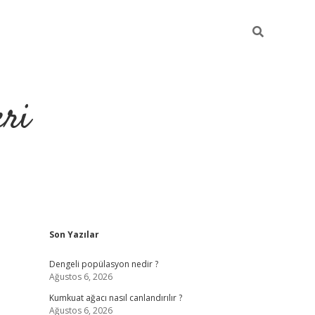
eri
Sidebar
Son Yazılar
https://ilbe
Dengeli popülasyon nedir ?
Ağustos 6, 2026
Kumkuat ağacı nasıl canlandırılır ?
Ağustos 6, 2026