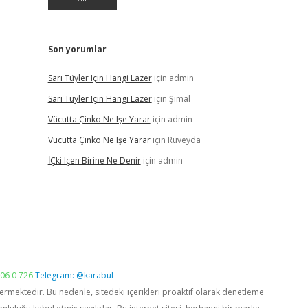
Son yorumlar
Sarı Tüyler Için Hangi Lazer
için
admin
Sarı Tüyler Için Hangi Lazer
için
Şimal
Vücutta Çinko Ne Işe Yarar
için
admin
Vücutta Çinko Ne Işe Yarar
için
Rüveyda
İÇki Içen Birine Ne Denir
için
admin
06 0 726
Telegram: @karabul
vermektedir. Bu nedenle, sitedeki içerikleri proaktif olarak denetleme