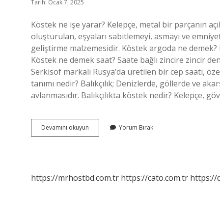
Tarih: Ocak 7, 2025
Köstek ne işe yarar? Kelepçe, metal bir parçanın açı
oluşturulan, eşyaları sabitlemeyi, asmayı ve emniye
geliştirme malzemesidir. Köstek argoda ne demek? P
Köstek ne demek saat? Saate bağlı zincire zincir denir
Serkisof markalı Rusya’da üretilen bir cep saati, öze
tanımı nedir? Balıkçılık; Denizlerde, göllerde ve aka
avlanmasıdır. Balıkçılıkta köstek nedir? Kelepçe, g
Balıkçılık
Devamını okuyun
Yorum Bırak
Köstek
Nedir
https://mrhostbd.com.tr
https://cato.com.tr
https://