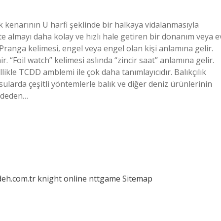
k kenarının U harfi şeklinde bir halkaya vidalanmasıyla
te almayı daha kolay ve hızlı hale getiren bir donanım veya e
ranga kelimesi, engel veya engel olan kişi anlamına gelir.
. “Foil watch” kelimesi aslında “zincir saat” anlamına gelir.
llikle TCDD amblemi ile çok daha tanımlayıcıdır. Balıkçılık
rsularda çeşitli yöntemlerle balık ve diğer deniz ürünlerinin
övdeden…
deh.com.tr
knight online
nttgame
Sitemap