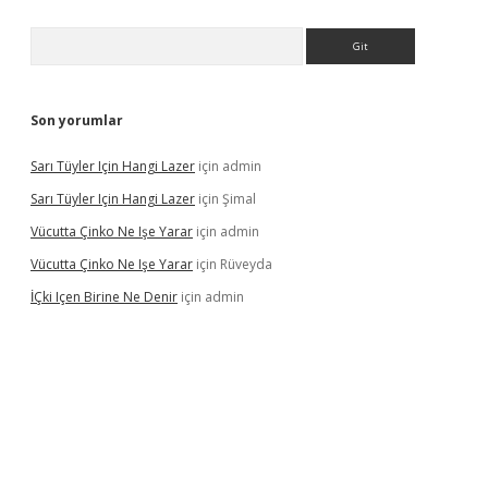
Arama
Son yorumlar
Sarı Tüyler Için Hangi Lazer
için
admin
Sarı Tüyler Için Hangi Lazer
için
Şimal
Vücutta Çinko Ne Işe Yarar
için
admin
Vücutta Çinko Ne Işe Yarar
için
Rüveyda
İÇki Içen Birine Ne Denir
için
admin
ps://ilbet.casino/