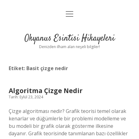
menüyü
Anasayfa
aç
Gizlilik Politikası
Okyanus Esintisi Hikayeleri
Yasal Uyarı
Denizden ilham alan neşeli bilgiler!
Hakkımızda
Etiket:
Basit çizge nedir
Algoritma Çizge Nedir
Tarih: Eylül 23, 2024
Çizge algoritması nedir? Grafik teorisi temel olarak
kenarlar ve düğümlerle bir problemi modelleme ve
bu modeli bir grafik olarak gösterme ilkesine
dayanır. Grafik teorisinde tanımlanan bazı özellikler