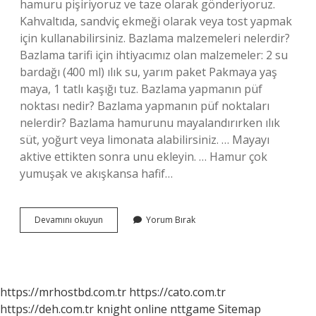
hamuru pişiriyoruz ve taze olarak gönderiyoruz.
Kahvaltıda, sandviç ekmeği olarak veya tost yapmak
için kullanabilirsiniz. Bazlama malzemeleri nelerdir?
Bazlama tarifi için ihtiyacımız olan malzemeler: 2 su
bardağı (400 ml) ılık su, yarım paket Pakmaya yaş
maya, 1 tatlı kaşığı tuz. Bazlama yapmanın püf
noktası nedir? Bazlama yapmanın püf noktaları
nelerdir? Bazlama hamurunu mayalandırırken ılık
süt, yoğurt veya limonata alabilirsiniz. … Mayayı
aktive ettikten sonra unu ekleyin. … Hamur çok
yumuşak ve akışkansa hafif…
Bazlama
Devamını okuyun
Yorum Bırak
Içine
Ne
Konur
https://mrhostbd.com.tr
https://cato.com.tr
https://deh.com.tr
knight online
nttgame
Sitemap