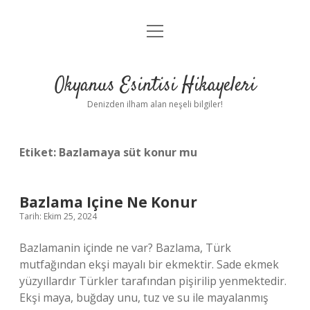
menüyü
Anasayfa
aç
Gizlilik Politikası
Okyanus Esintisi Hikayeleri
Yasal Uyarı
Denizden ilham alan neşeli bilgiler!
Hakkımızda
Etiket:
Bazlamaya süt konur mu
Bazlama Içine Ne Konur
Tarih: Ekim 25, 2024
Bazlamanin içinde ne var? Bazlama, Türk
mutfağından ekşi mayalı bir ekmektir. Sade ekmek
yüzyıllardır Türkler tarafından pişirilip yenmektedir.
Ekşi maya, buğday unu, tuz ve su ile mayalanmış