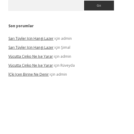
Arama
Son yorumlar
Sarı Tüyler Için Hangi Lazer
için
admin
Sarı Tüyler Için Hangi Lazer
için
Şimal
Vücutta Çinko Ne Işe Yarar
için
admin
Vücutta Çinko Ne Işe Yarar
için
Rüveyda
İÇki Içen Birine Ne Denir
için
admin
ps://ilbet.casino/