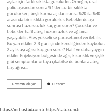
aşılar için farklı sıklıkta görülürler. Örneğin, oral
polio aşısından sonra %1’den az bir sıklıkta
görülürken, beşli karma aşıdan sonra %20 ila %40
arasında bir sıklıkta görülürler. Bebeklerde aşı
sonrası huzursuzluk kaç gün sürer? Çocuklar ve
bebekler hafif ateş, huzursuzluk ve ağlama
yaşayabilir. Ateş yükselirse parasetamol verilebilir.
Bu yan etkiler 2-3 gün içinde kendiliğinden kaybolur.
2 aylık aşı ağrısı kaç gün sürer? Hafif ve daha yaygın
etkiler Enjeksiyon bölgesinde ağrı, kızarıklık ve şişlik
gibi semptomlar ortaya çıkabilse de bunlara ateş,
baş ağrısı…
Bebeklerde
Devamını okuyun
12 Yorum
Aşı
Sonrası
Neler
Olur
https://mrhostbd.com.tr
https://cato.com.tr