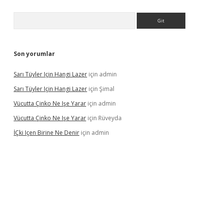
Arama
Son yorumlar
Sarı Tüyler Için Hangi Lazer
için
admin
Sarı Tüyler Için Hangi Lazer
için
Şimal
Vücutta Çinko Ne Işe Yarar
için
admin
Vücutta Çinko Ne Işe Yarar
için
Rüveyda
İÇki Içen Birine Ne Denir
için
admin
ps://ilbet.casino/