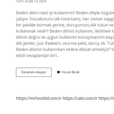
Tarih: Aralık 14, 2024
Beden dilini nasıl iyi kullanırım? Beden diliyle özg
çalışın. Vücudunuzu dik tutarsanız, her zaman say
bir şekilde durmak yerine, duruşunuzu dik tutun v
kullanmak nedir? Beden dilinin kullanımı, iletilmek 
dilinin doğru ve uygun kullanımı konuşmacının başar
dili; jestler, yüz ifadeleri, oturma şekli, duruş vb.
Beden dilimizi kullanırken nelere dikkat etmeliyiz? V
etkili cevaplardan biri…
Beden
Devamını okuyun
Yorum Bırak
Dilini
Doğru
Kullanma
Nasıl
Olur
https://mrhostbd.com.tr
https://cato.com.tr
https://