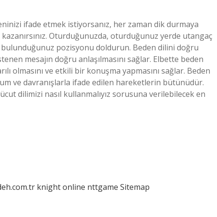
üveninizi ifade etmek istiyorsanız, her zaman dik durmaya
gı kazanırsınız. Oturduğunuzda, oturduğunuz yerde utangaç
e bulunduğunuz pozisyonu doldurun. Beden dilini doğru
istenen mesajın doğru anlaşılmasını sağlar. Elbette beden
ılı olmasını ve etkili bir konuşma yapmasını sağlar. Beden
 Tutum ve davranışlarla ifade edilen hareketlerin bütünüdür.
ücut dilimizi nasıl kullanmalıyız sorusuna verilebilecek en
deh.com.tr
knight online
nttgame
Sitemap