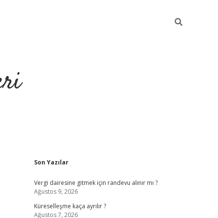
eri
Sidebar
Son Yazılar
https://ilbe
Vergi dairesine gitmek için randevu alınır mı ?
Ağustos 9, 2026
Küreselleşme kaça ayrılır ?
Ağustos 7, 2026