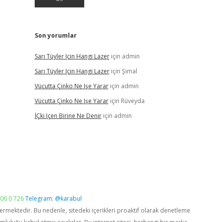
Son yorumlar
Sarı Tüyler Için Hangi Lazer
için
admin
Sarı Tüyler Için Hangi Lazer
için
Şimal
Vücutta Çinko Ne Işe Yarar
için
admin
Vücutta Çinko Ne Işe Yarar
için
Rüveyda
İÇki Içen Birine Ne Denir
için
admin
06 0 726
Telegram: @karabul
vermektedir. Bu nedenle, sitedeki içerikleri proaktif olarak denetleme