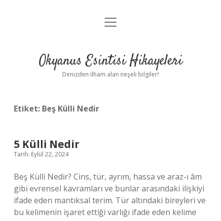
menüyü
Anasayfa
aç
Gizlilik Politikası
Okyanus Esintisi Hikayeleri
Yasal Uyarı
Denizden ilham alan neşeli bilgiler!
Hakkımızda
Etiket:
Beş Külli Nedir
5 Külli Nedir
Tarih: Eylül 22, 2024
Beş Külli Nedir? Cins, tür, ayrım, hassa ve araz-ı âm
gibi evrensel kavramları ve bunlar arasındaki ilişkiyi
ifade eden mantıksal terim. Tür altındaki bireyleri ve
bu kelimenin işaret ettiği varlığı ifade eden kelime