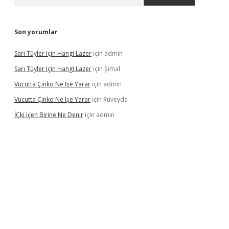
Son yorumlar
Sarı Tüyler Için Hangi Lazer
için
admin
Sarı Tüyler Için Hangi Lazer
için
Şimal
Vücutta Çinko Ne Işe Yarar
için
admin
Vücutta Çinko Ne Işe Yarar
için
Rüveyda
İÇki Içen Birine Ne Denir
için
admin
ps://ilbet.casino/