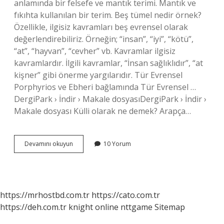
anlamında bir felsefe ve mantık terimi. Mantık ve
fıkıhta kullanılan bir terim. Beş tümel nedir örnek?
Özellikle, ilgisiz kavramları beş evrensel olarak
değerlendirebiliriz. Örneğin; “insan”, “iyi”, “kötü”,
“at”, “hayvan”, “cevher” vb. Kavramlar ilgisiz
kavramlardır. İlgili kavramlar, “İnsan sağlıklıdır”, “at
kişner” gibi önerme yargılarıdır. Tür Evrensel
Porphyrios ve Ebheri bağlamında Tür Evrensel …
DergiPark › İndir › Makale dosyasıDergiPark › İndir ›
Makale dosyası Külli olarak ne demek? Arapça…
5
Devamını okuyun
10 Yorum
Külli
Nedir
https://mrhostbd.com.tr
https://cato.com.tr
https://deh.com.tr
knight online
nttgame
Sitemap