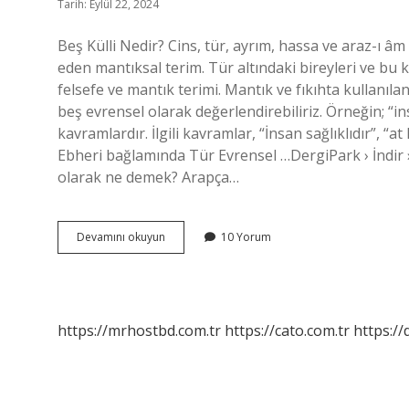
Tarih: Eylül 22, 2024
Beş Külli Nedir? Cins, tür, ayrım, hassa ve araz-ı âm 
eden mantıksal terim. Tür altındaki bireyleri ve bu k
felsefe ve mantık terimi. Mantık ve fıkıhta kullanılan
beş evrensel olarak değerlendirebiliriz. Örneğin; “insa
kavramlardır. İlgili kavramlar, “İnsan sağlıklıdır”, “
Ebheri bağlamında Tür Evrensel …DergiPark › İndir ›
olarak ne demek? Arapça…
5
Devamını okuyun
10 Yorum
Külli
Nedir
https://mrhostbd.com.tr
https://cato.com.tr
https://