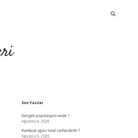
eri
Sidebar
Son Yazılar
https://ilbe
Dengeli popülasyon nedir ?
Ağustos 6, 2026
Kumkuat ağacı nasıl canlandırılır ?
Ağustos 6, 2026