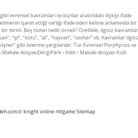
gibi evrensel kavramları ve bunlar arasındaki ilişkiyi ifade
elimenin işaret ettiği varlığı ifade eden kelime anlamında bir
 bir terim. Beş tümel nedir örnek? Özellikle, ilgisiz kavramlar
n”, “iyi”, “kötü”, “at”, “hayvan”, “cevher” vb. Kavramlar ilgisi
at kişner” gibi önerme yargılarıdır. Tür Evrensel Porphyrios ve
 Makale dosyasıDergiPark › İndir › Makale dosyası Külli
deh.com.tr
knight online
nttgame
Sitemap