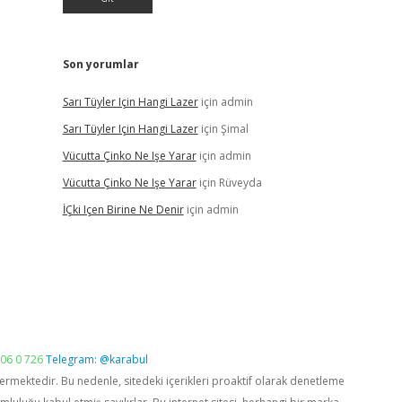
Son yorumlar
Sarı Tüyler Için Hangi Lazer
için
admin
Sarı Tüyler Için Hangi Lazer
için
Şimal
Vücutta Çinko Ne Işe Yarar
için
admin
Vücutta Çinko Ne Işe Yarar
için
Rüveyda
İÇki Içen Birine Ne Denir
için
admin
06 0 726
Telegram: @karabul
vermektedir. Bu nedenle, sitedeki içerikleri proaktif olarak denetleme