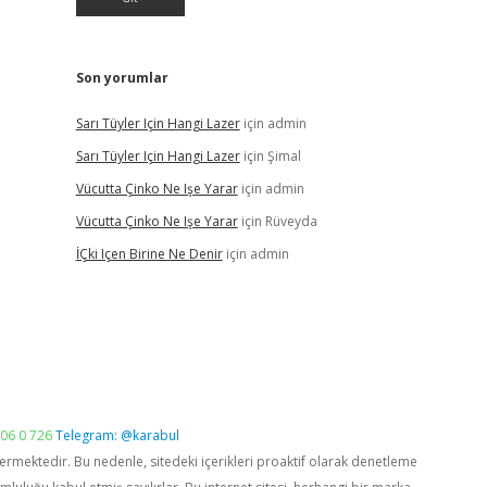
Son yorumlar
Sarı Tüyler Için Hangi Lazer
için
admin
Sarı Tüyler Için Hangi Lazer
için
Şimal
Vücutta Çinko Ne Işe Yarar
için
admin
Vücutta Çinko Ne Işe Yarar
için
Rüveyda
İÇki Içen Birine Ne Denir
için
admin
06 0 726
Telegram: @karabul
vermektedir. Bu nedenle, sitedeki içerikleri proaktif olarak denetleme