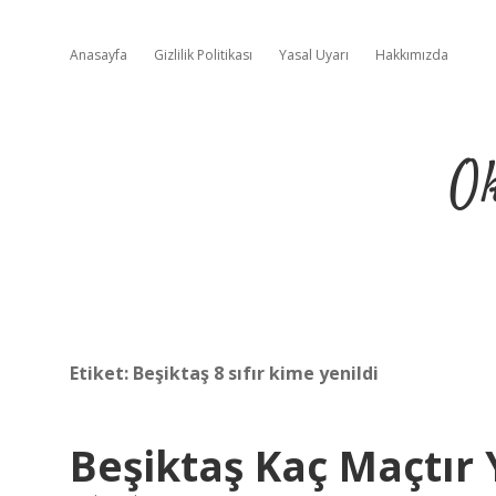
Anasayfa
Gizlilik Politikası
Yasal Uyarı
Hakkımızda
Ok
Etiket:
Beşiktaş 8 sıfır kime yenildi
Beşiktaş Kaç Maçtır 