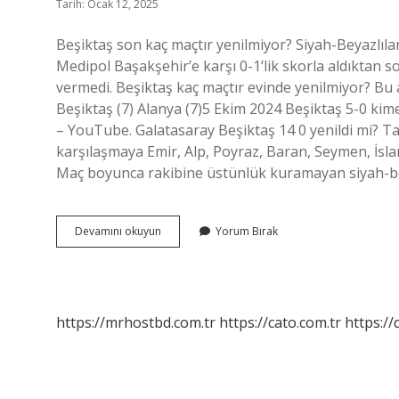
Tarih: Ocak 12, 2025
Beşiktaş son kaç maçtır yenilmiyor? Siyah-Beyazlılar,
Medipol Başakşehir’e karşı 0-1’lik skorla aldıktan so
vermedi. Beşiktaş kaç maçtır evinde yenilmiyor? Bu al
Beşiktaş (7) Alanya (7)5 Ekim 2024 Beşiktaş 5-0 kim
– YouTube. Galatasaray Beşiktaş 14 0 yenildi mi? T
karşılaşmaya Emir, Alp, Poyraz, Baran, Seymen, İsla
Maç boyunca rakibine üstünlük kuramayan siyah-b
Beşiktaş
Devamını okuyun
Yorum Bırak
Kaç
Maçtır
Yenilmiyor
https://mrhostbd.com.tr
https://cato.com.tr
https://