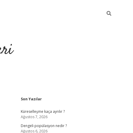
eri
Sidebar
Son Yazılar
https://ilbe
Küreselleşme kaça ayrılır ?
Ağustos 7, 2026
Dengeli popülasyon nedir ?
Ağustos 6, 2026