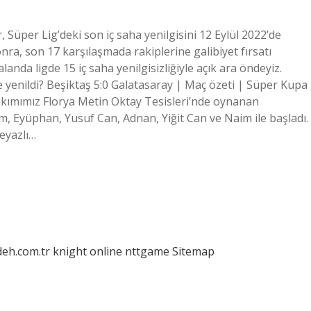
 Süper Lig’deki son iç saha yenilgisini 12 Eylül 2022’de
nra, son 17 karşılaşmada rakiplerine galibiyet fırsatı
anda ligde 15 iç saha yenilgisizliğiyle açık ara öndeyiz.
e yenildi? Beşiktaş 5:0 Galatasaray | Maç özeti | Süper Kupa
akımımız Florya Metin Oktay Tesisleri’nde oynanan
m, Eyüphan, Yusuf Can, Adnan, Yiğit Can ve Naim ile başladı.
eyazlı…
deh.com.tr
knight online
nttgame
Sitemap