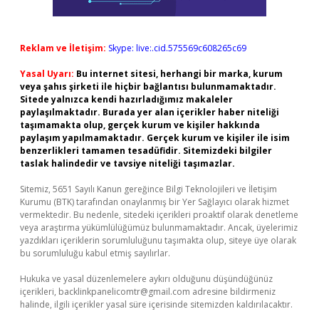
Reklam ve İletişim:
Skype: live:.cid.575569c608265c69
Yasal Uyarı:
Bu internet sitesi, herhangi bir marka, kurum
veya şahıs şirketi ile hiçbir bağlantısı bulunmamaktadır.
Sitede yalnızca kendi hazırladığımız makaleler
paylaşılmaktadır. Burada yer alan içerikler haber niteliği
taşımamakta olup, gerçek kurum ve kişiler hakkında
paylaşım yapılmamaktadır. Gerçek kurum ve kişiler ile isim
benzerlikleri tamamen tesadüfidir. Sitemizdeki bilgiler
taslak halindedir ve tavsiye niteliği taşımazlar.
Sitemiz, 5651 Sayılı Kanun gereğince Bilgi Teknolojileri ve İletişim
Kurumu (BTK) tarafından onaylanmış bir Yer Sağlayıcı olarak hizmet
vermektedir. Bu nedenle, sitedeki içerikleri proaktif olarak denetleme
veya araştırma yükümlülüğümüz bulunmamaktadır. Ancak, üyelerimiz
yazdıkları içeriklerin sorumluluğunu taşımakta olup, siteye üye olarak
bu sorumluluğu kabul etmiş sayılırlar.
Hukuka ve yasal düzenlemelere aykırı olduğunu düşündüğünüz
içerikleri,
backlinkpanelicomtr@gmail.com
adresine bildirmeniz
halinde, ilgili içerikler yasal süre içerisinde sitemizden kaldırılacaktır.