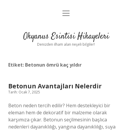
menüyü
Anasayfa
aç
Gizlilik Politikası
Okyanus Esintisi Hikayeleri
Yasal Uyarı
Denizden ilham alan neşeli bilgiler!
Hakkımızda
Etiket:
Betonun ömrü kaç yıldır
Betonun Avantajları Nelerdir
Tarih: Ocak 7, 2025
Beton neden tercih edilir? Hem destekleyici bir
eleman hem de dekoratif bir malzeme olarak
karşımıza çıkar. Betonun seçilmesinin başlıca
nedenleri dayanıklılığı, yangına dayanıklılığı, suya