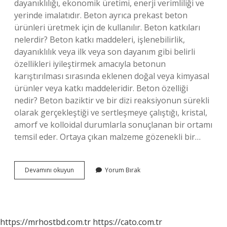
dayanıklılığı, ekonomik üretimi, enerji verimliliği ve
yerinde imalatıdır. Beton ayrıca prekast beton
ürünleri üretmek için de kullanılır. Beton katkıları
nelerdir? Beton katkı maddeleri, işlenebilirlik,
dayanıklılık veya ilk veya son dayanım gibi belirli
özellikleri iyileştirmek amacıyla betonun
karıştırılması sırasında eklenen doğal veya kimyasal
ürünler veya katkı maddeleridir. Beton özelliği
nedir? Beton baziktir ve bir dizi reaksiyonun sürekli
olarak gerçekleştiği ve sertleşmeye çalıştığı, kristal,
amorf ve kolloidal durumlarla sonuçlanan bir ortamı
temsil eder. Ortaya çıkan malzeme gözenekli bir…
Betonun
Devamını okuyun
Yorum Bırak
Avantajları
Nelerdir
https://mrhostbd.com.tr
https://cato.com.tr