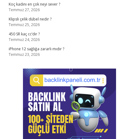
Koç kadını en çok neyi sever ?
Temmuz 27, 2026
Klipsli çelik dübel nedir ?
Temmuz 25, 2026
450 SR kaç cc’dir ?
Temmuz 24, 2026
iPhone 12 sağlığa zararlı mıdır ?
Temmuz 23, 2026